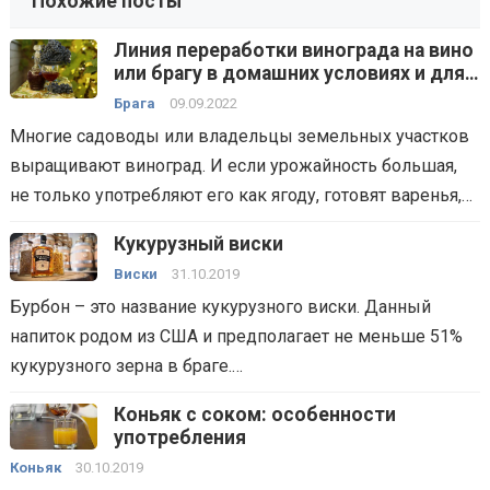
Похожие посты
Линия переработки винограда на вино
или брагу в домашних условиях и для
малых производств — технологии,
Брага
09.09.2022
способы, оборудование
Многие садоводы или владельцы земельных участков
выращивают виноград. И если урожайность большая,
не только употребляют его как ягоду, готовят варенья,…
Кукурузный виски
Виски
31.10.2019
Бурбон – это название кукурузного виски. Данный
напиток родом из США и предполагает не меньше 51%
кукурузного зерна в браге.…
Коньяк с соком: особенности
употребления
Коньяк
30.10.2019