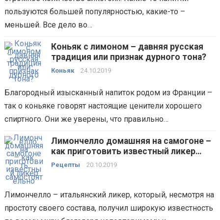
пользуются большей популярностью, какие-то –
меньшей. Все дело во…
Коньяк с лимоном – давняя русская
традиция или признак дурного тона?
Коньяк
24.10.2019
Благородный изысканный напиток родом из Франции –
так о коньяке говорят настоящие ценители хорошего
спиртного. Они же уверены, что правильно…
Лимончелло домашняя на самогоне –
как приготовить известный ликер
самостоятельно?
Рецепты
20.10.2019
Лимончелло – итальянский ликер, который, несмотря на
простоту своего состава, получил широкую известность