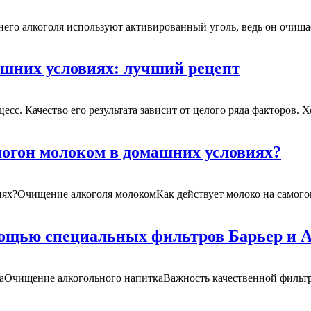
его алкоголя используют активированный уголь, ведь он очища
ашних условиях: лучший рецепт
сс. Качество его результата зависит от целого ряда факторов.
могон молоком в домашних условиях?
иях?Очищение алкоголя молокомКак действует молоко на самог
мощью специальных фильтров Барьер и 
наОчищение алкогольного напиткаВажность качественной филь