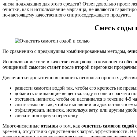
числа подходящих для этого средств? Ответ довольно прост: л
очистки, как и использование марганца, не являются гаранти
по-настоящему качественного спиртосодержащего продукта.
Смесь соды 
По сравнению с предыдущим комбинированным методом,
очи
Использование соли в качестве очищающего компонента обеспе
очищенный самогон станет после второй перегонки прозрачным
Для очистки достаточно выполнить несколько простых действи
развести самогон водой так, чтобы его крепость не превыш
добавить очищающие вещества: соду и соль из расчета по
отставить напиток, чтобы он настаивался в течение 4-5 ч
слить самогон так, чтобы выпавший осадок остался в емк
отфильтровать напиток, используя вату, или другим удоб
сделать повторную перегонку.
Многочисленные
отзывы
о том, как
очистить самогон содой
времени, отсутствию существенных затрат, эффективности. Н
методе очистки с использованием соды – повторная перегонка.