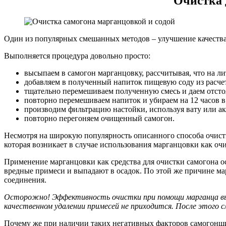
Очистка 
Один из популярных смешанных методов – улучшение качеств
Выполняется процедура довольно просто:
высыпаем в самогон марганцовку, рассчитывая, что на ли
добавляем в полученный напиток пищевую соду из расчета
тщательно перемешиваем полученную смесь и даем отстоя
повторно перемешиваем напиток и убираем на 12 часов в
производим фильтрацию настойки, используя вату или а
повторно перегоняем очищенный самогон.
Несмотря на широкую популярность описанного способа очистк
которая возникает в случае использования марганцовки как о
Применение марганцовки как средства для очистки самогона о
вредные примеси и выпадают в осадок. По этой же причине ма
соединения.
Осторожно! Эффективность очистки при помощи марганца вызы
качественном удалении примесей не приходится. После этого
Почему же при наличии таких негативных факторов самогонщ