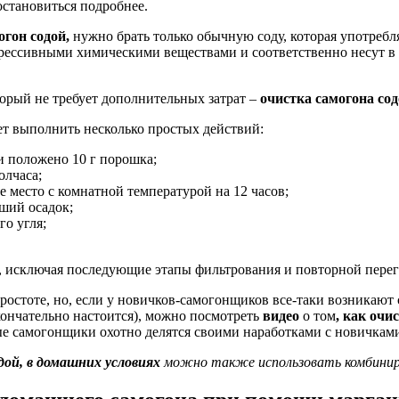
остановиться подробнее.
огон содой,
нужно брать только обычную соду, которая употребля
рессивными химическими веществами и соответственно несут в с
торый не требует дополнительных затрат –
очистка самогона со
т выполнить несколько простых действий:
и положено 10 г порошка;
олчаса;
 место с комнатной температурой на 12 часов;
ший осадок;
о угля;
 исключая последующие этапы фильтрования и повторной перег
простоте, но, если у новичков-самогонщиков все-таки возникаю
окончательно настоится), можно посмотреть
видео
о том
, как очи
ые самогонщики охотно делятся своими наработками с новичкам
дой, в домашних условиях
можно также использовать комбинир