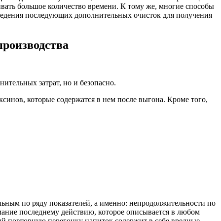
ивать большое количество времени. К тому же, многие способы
оведения последующих дополнительных очисток для получения
производства
нительных затрат, но и безопасно.
синов, которые содержатся в нем после выгона. Кроме того,
льным по ряду показателей, а именно: непродолжительности по
ание последнему действию, которое описывается в любом
ший повторную перегонку напиток содержит в себе вредные