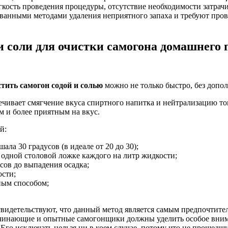
егкость проведения процедуры, отсутствие необходимости затрач
рованными методами удаления неприятного запаха и требуют пр
и соли для очистки самогона домашнего 
стить самогон содой и солью
можно не только быстро, без допол
чивает смягчение вкуса спиртного напитка и нейтрализацию ток
 и более приятным на вкус.
й:
ала 30 градусов (в идеале от 20 до 30);
 одной столовой ложке каждого на литр жидкости;
асов до выпадения осадка;
ости;
ным способом;
свидетельствуют, что данный метод является самым предпочтите
ачинающие и опытные самогонщики должны уделить особое вним
 Его исключать нельзя ни в коем случае, потому что не прошед