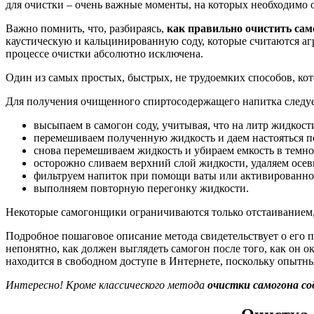
для очистки – очень важные моменты, на которых необходимо 
Важно помнить, что, разбираясь,
как правильно очистить сам
каустическую и кальцинированную соду, которые считаются аг
процессе очистки абсолютно исключена.
Один из самых простых, быстрых, не трудоемких способов, ко
Для получения очищенного спиртосодержащего напитка следуе
высыпаем в самогон соду, учитывая, что на литр жидкост
перемешиваем полученную жидкость и даем настояться п
снова перемешиваем жидкость и убираем емкость в темное
осторожно сливаем верхний слой жидкости, удаляем осев
фильтруем напиток при помощи ваты или активированног
выполняем повторную перегонку жидкости.
Некоторые самогонщики ограничиваются только отстаиванием,
Подробное пошаговое описание метода свидетельствует о его 
непонятно, как должен выглядеть самогон после того, как он 
находится в свободном доступе в Интернете, поскольку опытн
Интересно! Кроме классического метода
очистки самогона со