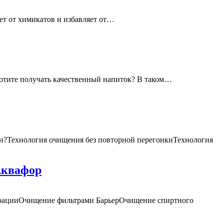
ет от химикатов и избавляет от…
 Хотите получать качественный напиток? В таком…
он?Технология очищения без повторной перегонкиТехнология
Аквафор
трацииОчищение фильтрами БарьерОчищение спиртного