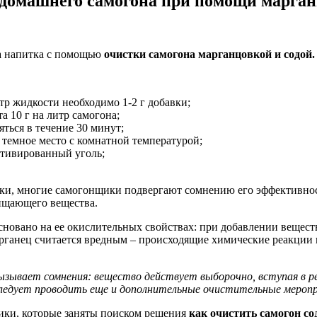
домашнего самогона при помощи марган
а напитка с помощью
очистки самогона марганцовкой и содой.
тр жидкости необходимо 1-2 г добавки;
 10 г на литр самогона;
ться в течение 30 минут;
 темное место с комнатной температурой;
ктивированный уголь;
и, многие самогонщики подвергают сомнению его эффективность
чищающего вещества.
сновано на ее окислительных свойствах: при добавлении вещес
рганец считается вредным – происходящие химические реакции мо
вает сомнения: вещество действует выборочно, вступая в реа
 следует проводить еще и дополнительные очистительные мероп
ики, которые заняты поиском решения
как очистить самогон с