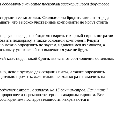
 добавлять в качестве подкормки засахарившееся фруктовое
струкции ее заготовки.
Сколько
она
бродит
, зависит от ряда
абывать, что высококачественные компоненты не могут стоить
в первую очередь необходимо сварить сахарный сироп, потратив
обавить подкормку, а также основной компонент.
Рецепт
очно можно определить по звукам, издающимся из емкости, а
скольку углекислый газ выделяться уже не будет.
жей класть
для такой
браги
, зависит от соотношения остальных
ию, используемую для создания питья, а также определить
щательно промыть, желательно несколько раз и замочить на
ебуется емкость с запасом на 15 сантиметров. Если такой
проросшее и перемолотое зерно с сахарным сиропом. Все
 соблюдением последовательности, накрываются и