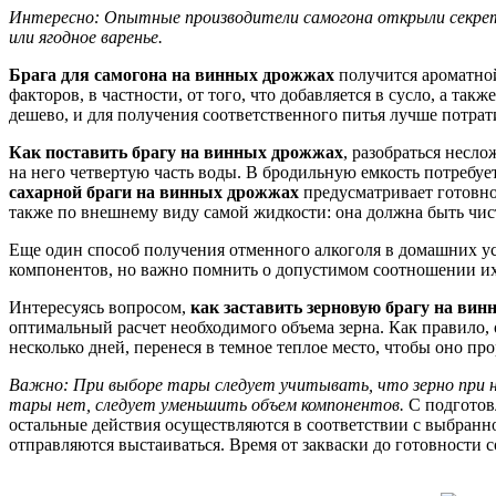
Интересно: Опытные производители самогона открыли секрет б
или ягодное варенье.
Брага для самогона на винных дрожжах
получится ароматной
факторов, в частности, от того, что добавляется в сусло, а та
дешево, и для получения соответственного питья лучше потрат
Как поставить брагу на винных дрожжах
, разобраться несл
на него четвертую часть воды. В бродильную емкость потребуе
сахарной браги на винных дрожжах
предусматривает готовнос
также по внешнему виду самой жидкости: она должна быть чисто
Еще один способ получения отменного алкоголя в домашних ус
компонентов, но важно помнить о допустимом соотношении их
Интересуясь вопросом,
как заставить зерновую брагу на ви
оптимальный расчет необходимого объема зерна. Как правило, о
несколько дней, перенеся в темное теплое место, чтобы оно про
Важно: При выборе тары следует учитывать, что зерно при на
тары нет, следует уменьшить объем компонентов.
С подготов
остальные действия осуществляются в соответствии с выбранн
отправляются выстаиваться. Время от закваски до готовности с