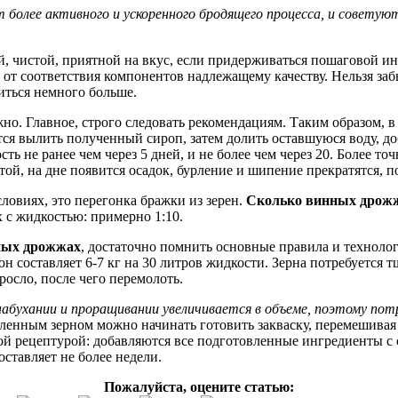
олее активного и ускоренного бродящего процесса, и советуют
, чистой, приятной на вкус, если придерживаться пошаговой ин
кже от соответствия компонентов надлежащему качеству. Нельзя з
иться немного больше.
ожно. Главное, строго следовать рекомендациям. Таким образом, 
тся вылить полученный сироп, затем долить оставшуюся воду, д
ть не ранее чем через 5 дней, и не более чем через 20. Более т
й, на дне появится осадок, бурление и шипение прекратятся, по
ловиях, это перегонка бражки из зерен.
Сколько винных дрож
 с жидкостью: примерно 1:10.
нных дрожжах
, достаточно помнить основные правила и технолог
н составляет 6-7 кг на 30 литров жидкости. Зерна потребуется т
росло, после чего перемолоть.
бухании и проращивании увеличивается в объеме, поэтому потр
ленным зерном можно начинать готовить закваску, перемешивая 
ой рецептурой: добавляются все подготовленные ингредиенты с
оставляет не более недели.
Пожалуйста, оцените статью: