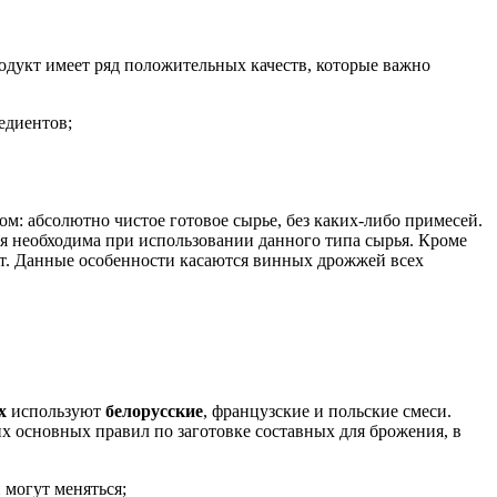
одукт имеет ряд положительных качеств, которые важно
едиентов;
том: абсолютно чистое готовое сырье, без каких-либо примесей.
рая необходима при использовании данного типа сырья. Кроме
ут. Данные особенности касаются винных дрожжей всех
х
используют
белорусские
, французские и польские смеси.
х основных правил по заготовке составных для брожения, в
 могут меняться;