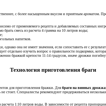
ственнее, с более насыщенным вкусом и приятным ароматом. Пр
висимо от применяемого рецепта и добавляемых составных ингр
 брать смесь из расчета 4 грамма на 10 литров воды;
е;
огольных напитков.
, однако она не имеет значения, если сопоставить ее с результа
едует отдельно изучить вопрос о правильности подкормки, кото
ижении бражкой крепости 11-14 градусов, иначе дрожжи погибн
Технология приготовления браги
ентов для приготовления бражки. Для
браги на винных дрожжа
ь не стоит. Специалисты рекомендуют придерживаться нескольки
з расчета 1:10 литров воды. В зависимости от рецепта пропорции