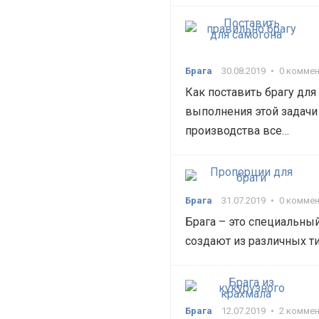
Брага
30.08.2019
•
0 комме
Как поставить брагу дл
выполнения этой задачи
производства все…
Брага
31.07.2019
•
0 комме
Брага – это специальный
создают из различных т
Брага
12.07.2019
•
2 комме