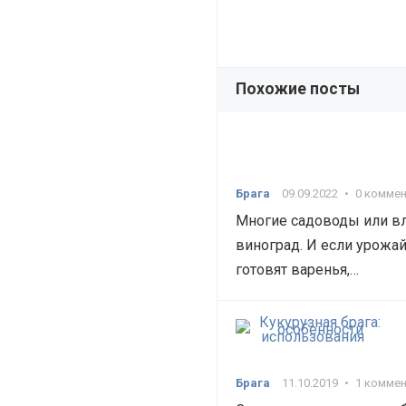
Похожие посты
Брага
09.09.2022
•
0 комме
Многие садоводы или в
виноград. И если урожай
готовят варенья,…
Брага
11.10.2019
•
1 комме