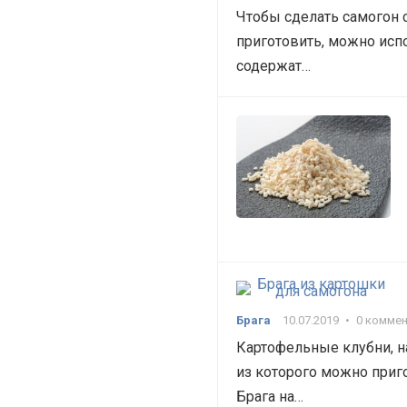
Чтобы сделать самогон 
приготовить, можно испо
содержат…
Брага
10.07.2019
•
0 комме
Картофельные клубни, н
из которого можно приг
Брага на…