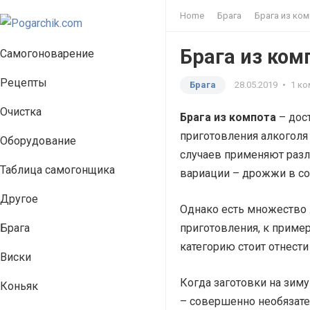
Home
Брага
Брага из ко
Брага из ком
Самогоноварение
Рецепты
Брага
28.05.2019
•
1 к
Очистка
Брага из компота
– дос
приготовления алкоголя
Оборудование
случаев применяют разл
Таблица самогонщика
вариации – дрожжи в со
Другое
Однако есть множество
Брага
приготовления, к пример
категорию стоит отнести
Виски
Когда заготовки на зим
Коньяк
– совершенно необязате