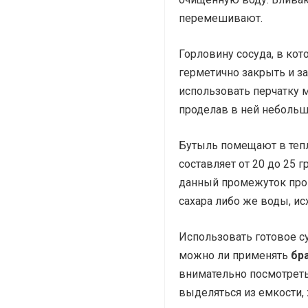
перемешивают.
Горловину сосуда, в ко
герметично закрыть и з
использовать перчатку 
проделав в ней небольш
Бутыль помещают в тепл
составляет от 20 до 25 г
данный промежуток проц
сахара либо же воды, ис
Использовать готовое с
можно ли применять
бр
внимательно посмотреть
выделяться из емкости, 