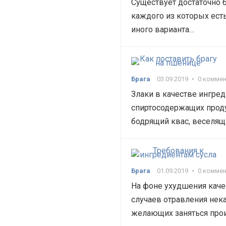
Существует достаточно 
каждого из которых есть
иного варианта…
Брага
03.09.2019
•
0 комме
Злаки в качестве ингред
спиртосодержащих проду
бодрящий квас, веселя
Брага
01.09.2019
•
0 комме
На фоне ухудшения каче
случаев отравления нек
желающих заняться про