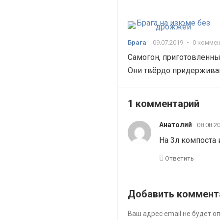
Брага
09.07.2019
•
0 комме
Самогон, приготовленный
Они твёрдо придерживаю
1 комментарий
Анатолий
08.08.2
На 3л компоста 
Ответить
Добавить коммент
Ваш адрес email не будет о