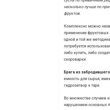
сусла по привычным реце
несколько лучше по при
фруктов.
Комплексно можно назва
применение фруктовых и
одной и той же методике
потребуется использован
либо купить, либо созд
скороварки.
Брага из забродившег
емкость для сырья, им
гидрозатвор к таре.
Во множестве случаев ко
нарушением основных п