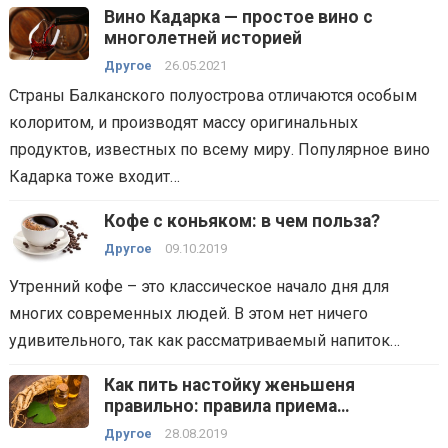
Вино Кадарка — простое вино с
многолетней историей
Другое
26.05.2021
Страны Балканского полуострова отличаются особым
колоритом, и производят массу оригинальных
продуктов, известных по всему миру. Популярное вино
Кадарка тоже входит…
Кофе с коньяком: в чем польза?
Другое
09.10.2019
Утренний кофе – это классическое начало дня для
многих современных людей. В этом нет ничего
удивительного, так как рассматриваемый напиток…
Как пить настойку женьшеня
правильно: правила приема
эффективного народного средства
Другое
28.08.2019