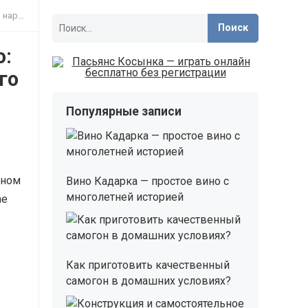
дства
Найти:
о:
го
Популярные записи
бном
Вино Кадарка — простое вино с
многолетней историей
ае
Как приготовить качественный
самогон в домашних условиях?