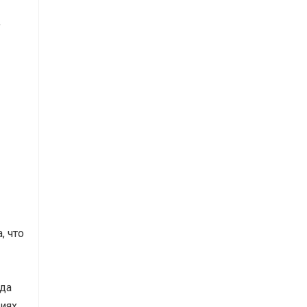
,
, что
уда
иях.