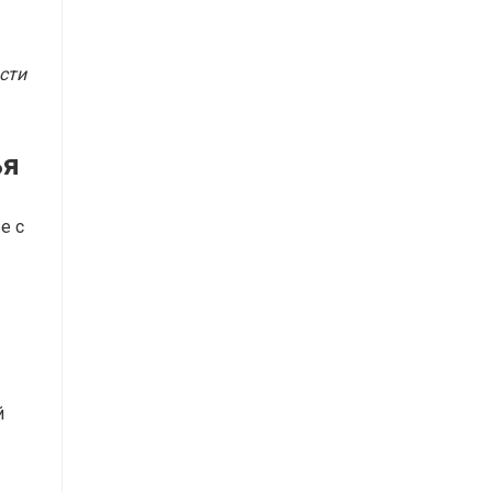
сти
ья
е с
й