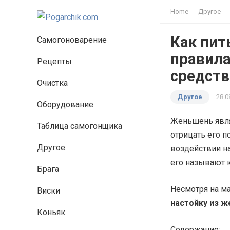
Home
Другое
Как пит
Самогоноварение
правила
Рецепты
средств
Очистка
Другое
28.0
Оборудование
Женьшень явля
Таблица самогонщика
отрицать его п
Другое
воздействии на
его называют 
Брага
Несмотря на м
Виски
настойку из 
Коньяк
Содержание: