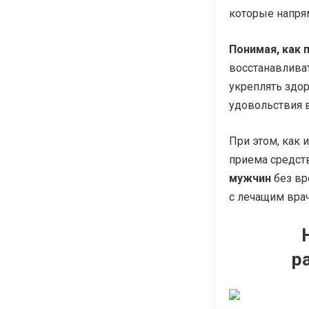
которые напря
Понимая, как 
восстанавлива
укреплять здо
удовольствия в
При этом, как 
приема средст
мужчин
без вр
с лечащим вра
р