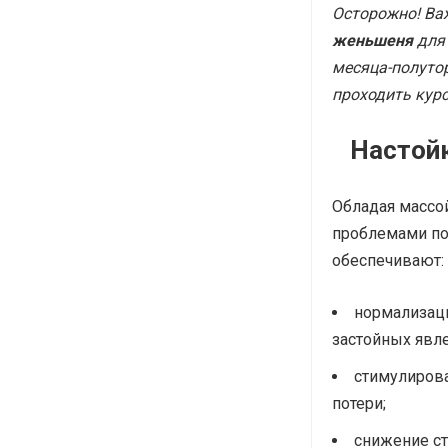
Осторожно! Ва
женьшеня
для 
месяца-полутор
проходить курс
Настой
Обладая массо
проблемами по
обеспечивают:
нормализац
застойных явле
стимулирова
потери;
снижение ст