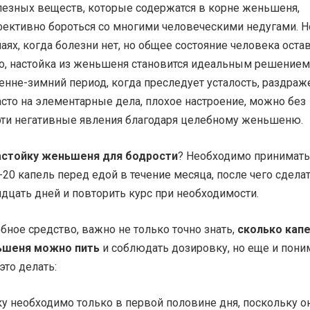
езных веществ, которые содержатся в корне женьшеня,
ективно бороться со многими человеческими недугами. Н
чаях, когда болезни нет, но общее состояние человека оста
о, настойка из женьшеня становится идеальным решением
енне-зимний период, когда преследует усталость, раздраж
асто на элементарные дела, плохое настроение, можно без
 эти негативные явления благодаря целебному женьшеню.
астойку женьшеня для бодрости
? Необходимо принимать
-20 капель перед едой в течение месяца, после чего сдела
дцать дней и повторить курс при необходимости.
ное средство, важно не только точно знать,
сколько кап
ьшеня можно пить
и соблюдать дозировку, но еще и пони
это делать:
ку необходимо только в первой половине дня, поскольку о