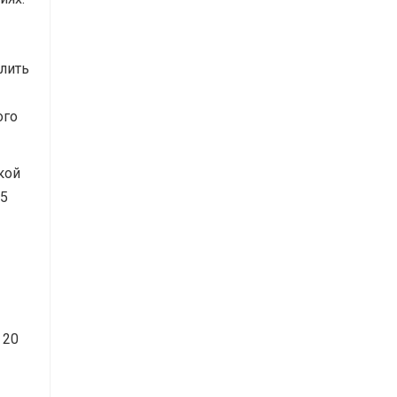
лить
ого
кой
25
 20