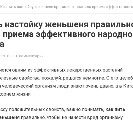
Как пить настойку женьшеня правильно: правила приема эффективного народного сре
ь настойку женьшеня правильн
 приема эффективного народно
а
8.2019
•
0 комментарий
ется одним из эффективных лекарственных растений,
олезные свойства, пожалуй, решатся немногие. О его целе
 человеческий организм люди знают очень давно, а в Кит
корнем жизни.
ассу положительных свойств, важно понимать,
как пить
женьшеня
правильно, чтобы не нанести вред организму.