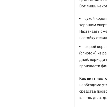
Вот лишь некот
сухой корен
хорошим спирто
Настаивать сме
настойку отфил
сырой коре
(спиртом) из р
дней, периодич
произвести фи
Как пить наст
необходимо уто
средства прово
капель дважды