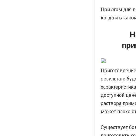
При этом для 
когда и в как
Н
при
Приготовление 
результате буд
характеристика
доступной цен
раствора приме
может плохо от
Существует бо
приготовить х