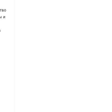
тво
ы и
а