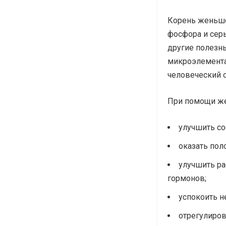
Корень женьше
фосфора и сер
другие полезн
микроэлемента
человеческий 
При помощи ж
улучшить со
оказать пол
улучшить ра
гормонов;
успокоить н
отрегулиров