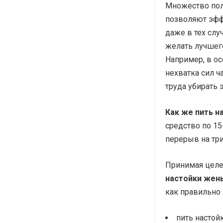
Множество пол
позволяют эфф
даже в тех слу
желать лучшег
Например, в ос
нехватка сил ч
труда убирать
Как же пить н
средство по 15
перерыв на три
Принимая целеб
настойки жен
как правильно 
пить настой