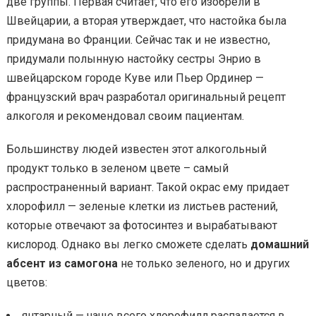
две группы. Первая считает, что его изобрели в
Швейцарии, а вторая утверждает, что настойка была
придумана во Франции. Сейчас так и не известно,
придумали полынную настойку сестры Энрио в
швейцарском городе Куве или Пьер Ординер —
французский врач разработал оригинальный рецепт
алкоголя и рекомендовал своим пациентам.
Большинству людей известен этот алкогольный
продукт только в зеленом цвете – самый
распространенный вариант. Такой окрас ему придает
хлорофилл — зеленые клетки из листьев растений,
которые отвечают за фотосинтез и вырабатывают
кислород. Однако вы легко сможете сделать
домашний
абсент из самогона
не только зеленого, но и других
цветов:
янтарный — чаще всего хлорофилл распадается в