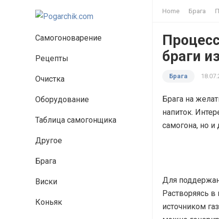
Home
Брага
П
Процесс
Самогоноварение
браги и
Рецепты
Брага
18.07
Очистка
Брага на желат
Оборудование
напиток. Интер
Таблица самогонщика
самогона, но и
Другое
Брага
Для поддержан
Виски
Растворяясь в 
Коньяк
источником газ