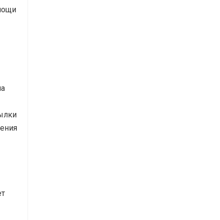
мощи
на
тылки
нения
ет