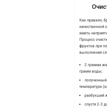
Очис
Как правило, б
качественной о
иметь неприятн
Процесс очистк
фруктов при п
выполнения сл
2 грамма же
грамм воды;
полученный 
температуре (к
разбухший ж
спустя 2-3 