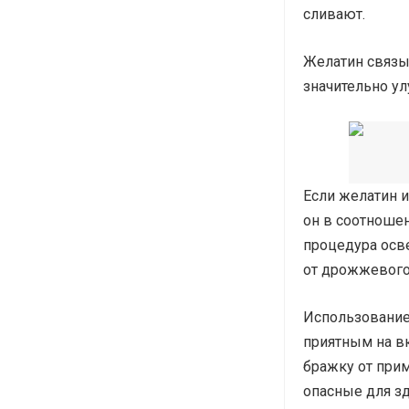
сливают.
Желатин связы
значительно ул
Если желатин и
он в соотношен
процедура осве
от дрожжевого
Использование
приятным на вк
бражку от при
опасные для зд