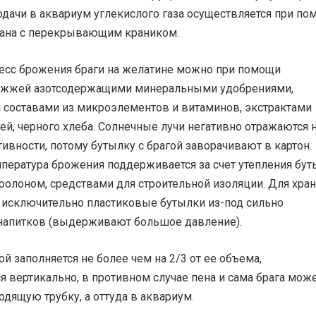
одачи в аквариум углекислого газа осуществляется при по
пана с перекрывающим краником.
есс брожения браги на желатине можно при помощи
ожжей азотсодержащими минеральными удобрениями,
составами из микроэлементов и витаминов, экстрактами
й, черного хлеба. Солнечные лучи негативно отражаются 
вности, потому бутылку с брагой заворачивают в картон.
мпература брожения поддерживается за счет утепления бу
ролоном, средствами для строительной изоляции. Для хра
т исключительно пластиковые бутылки из-под сильно
напитков (выдерживают большое давление).
ой заполняется не более чем на 2/3 от ее объема,
я вертикально, в противном случае пена и сама брага мож
одящую трубку, а оттуда в аквариум.