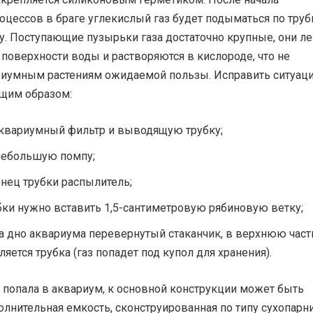
цессов в браге углекислый газ будет подыматься по труб
у. Поступающие пузырьки газа достаточно крупные, они ле
поверхности воды и растворяются в кислороде, что не
риумным растениям ожидаемой пользы. Исправить ситуац
щим образом:
аквариумный фильтр и выводящую трубку;
небольшую помпу;
онец трубки распылитель;
бки нужно вставить 1,5-сантиметровую рябиновую ветку;
а дно аквариума перевернутый стаканчик, в верхнюю част
ляется трубка (газ попадет под купол для хранения).
 попала в аквариум, к основной конструкции может быть
лнительная емкость, сконструированная по типу сухопарни