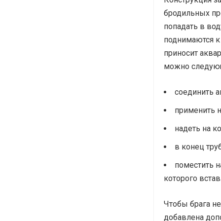
бродильных про
попадать в вод
поднимаются к 
приносит аква
можно следую
соединить 
применить 
надеть на к
в конец тру
поместить н
которого встав
Чтобы брага не
добавлена допо