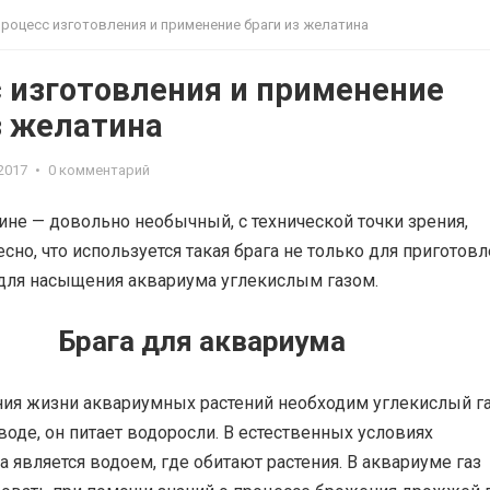
роцесс изготовления и применение браги из желатина
 изготовления и применение
з желатина
.2017
•
0 комментарий
ине — довольно необычный, с технической точки зрения,
есно, что используется такая брага не только для приготов
 для насыщения аквариума углекислым газом.
Брага для аквариума
ия жизни аквариумных растений необходим углекислый га
воде, он питает водоросли. В естественных условиях
а является водоем, где обитают растения. В аквариуме газ