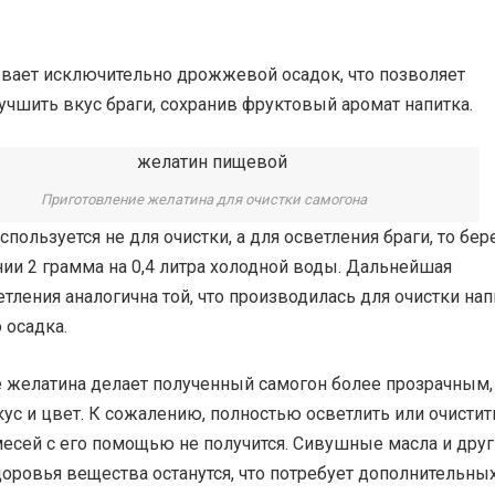
вает исключительно дрожжевой осадок, что позволяет
учшить вкус браги, сохранив фруктовый аромат напитка.
Приготовление желатина для очистки самогона
спользуется не для очистки, а для осветления браги, то бер
ии 2 грамма на 0,4 литра холодной воды. Дальнейшая
тления аналогична той, что производилась для очистки нап
 осадка.
 желатина делает полученный самогон более прозрачным,
ус и цвет. К сожалению, полностью осветлить или очистит
месей с его помощью не получится. Сивушные масла и дру
оровья вещества останутся, что потребует дополнительны