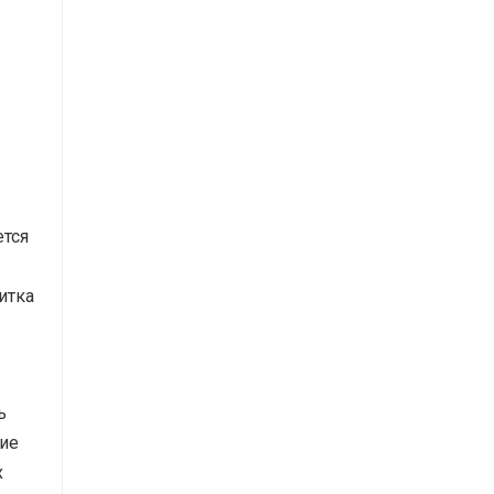
ется
итка
ь
гие
х