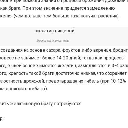
овать при помощи знаний о процессе брожения дрожжей 
 как брага. При этом значение придается замедлению
ения (чем дольше, тем больше газа получат растения).
Брага на желатине
 созданная на основе сахара, фруктов либо варенья, бродит
роцесс не занимает более 14-20 дней, тогда как процессы
ге, в чьей основе имеется желатин, замедляются в 3-4 раз
ого, крепость такой браги достаточно низкая, что сохраняет
елостность дрожжей, предотвращая их гибель (при 10-12%
тка дрожжи погибают).
вить желатиновую брагу потребуются:
р;