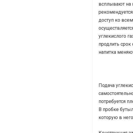
всплывают на 
рекомендуется
доступ ко всем
осуществляется
углекислого г
продлить срок
напитка меняют
Подача углекис
самостоятельно
потребуется пл
В пробке бутыл
которую в него
Конструкция з