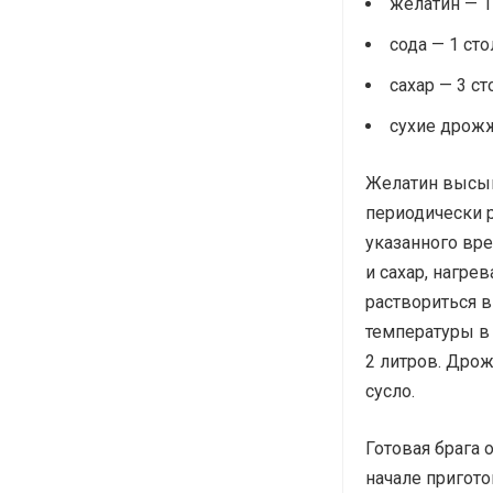
желатин — 1
сода — 1 ст
сахар — 3 с
сухие дрожж
Желатин высыпа
периодически 
указанного вр
и сахар, нагре
раствориться 
температуры в
2 литров. Дро
сусло.
Готовая брага 
начале пригото