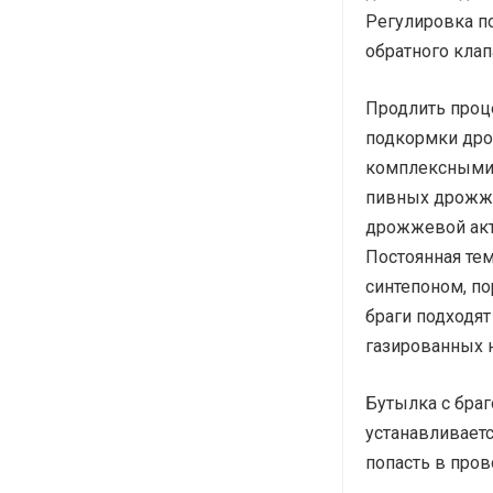
Регулировка п
обратного кла
Продлить проц
подкормки др
комплексными 
пивных дрожже
дрожжевой акти
Постоянная те
синтепоном, по
браги подходя
газированных 
Бутылка с браг
устанавливаетс
попасть в пров