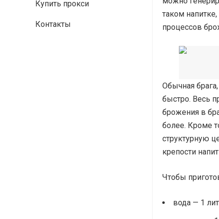
можно генерир
Купить прокси
таком напитке,
Контакты
процессов брож
Обычная брага,
быстро. Весь п
брожения в бра
более. Кроме т
структурную ц
крепости напи
Чтобы пригото
вода — 1 лит