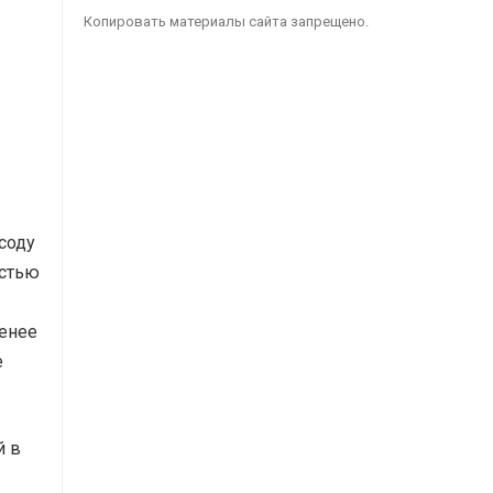
Копировать материалы сайта запрещено.
соду
остью
менее
е
й в