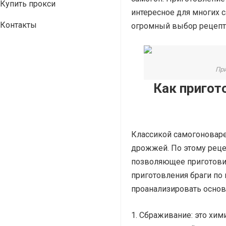
Купить прокси
интересное для многих 
Контакты
огромный выбор рецепто
При
Как пригот
Классикой самогоноварен
дрожжей. По этому реце
позволяющее приготови
приготовления браги по
проанализировать основ
Сбраживание: это хими