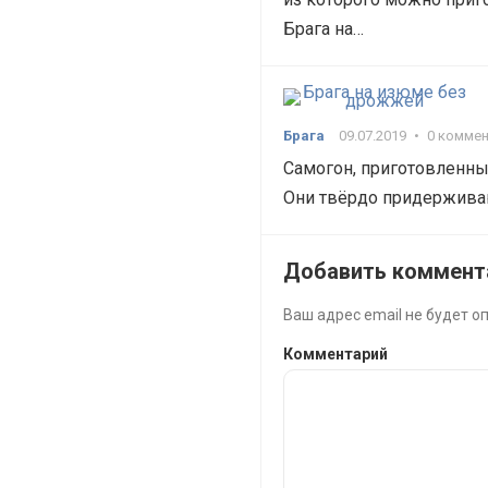
Брага на…
Брага
09.07.2019
•
0 комме
Самогон, приготовленный
Они твёрдо придерживаю
Добавить коммент
Ваш адрес email не будет о
Комментарий