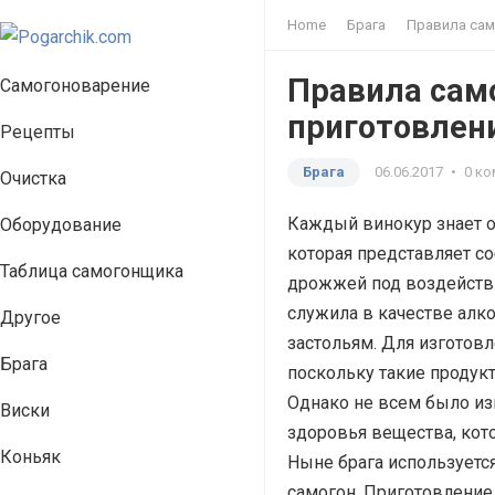
Home
Брага
Правила сам
Правила сам
Самогоноварение
приготовлени
Рецепты
Брага
06.06.2017
•
0 к
Очистка
Каждый винокур знает о 
Оборудование
которая представляет с
Таблица самогонщика
дрожжей под воздействи
служила в качестве алко
Другое
застольям. Для изготовл
Брага
поскольку такие продук
Однако не всем было изв
Виски
здоровья вещества, кот
Коньяк
Ныне брага используетс
самогон. Приготовление