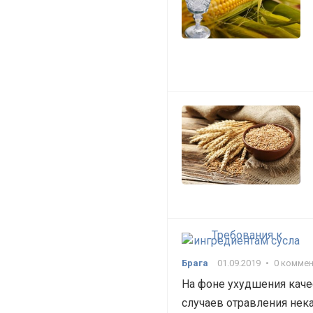
Брага
01.09.2019
•
0 комме
На фоне ухудшения каче
случаев отравления нек