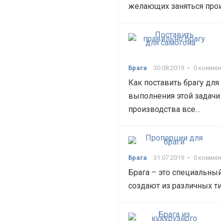
желающих заняться про
Брага
30.08.2019
•
0 комме
Как поставить брагу дл
выполнения этой задачи
производства все…
Брага
31.07.2019
•
0 комме
Брага – это специальный
создают из различных т