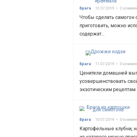
Брага
12.07.2019
•
2 комме
Чтобы сделать самогон 
приготовить, можно испо
содержат…
Брага
11.07.2019
•
0 комме
Ценители домашней выпи
усовершенствовать свой
экзотическим рецептам.
Брага
10.07.2019
•
0 комме
Картофельные клубни, н
из которого можно приг