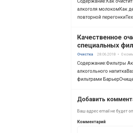
Содержание:Как очисти
алкоголя молокомКак де
повторной перегонкиТех
Качественное оч
специальных фил
Очистка
28.06.2018
•
0 ком
Содержание:Фильтры Ак
алкогольного напиткаВ
фильтрами БарьерОчище
Аквафор и…
Добавить коммент
Ваш адрес email не будет о
Комментарий