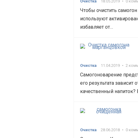
Очистка
18.05.2019
•
0 ком
Чтобы очистить самогон
используют активирован
избавляет от…
Очистка
11.04.2019
•
2 ком
Самогоноварение предст
его результата зависит 
качественный напиток? 
Очистка
28.06.2018
•
0 ком