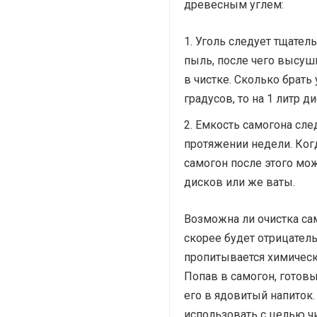
древесным углем:
Уголь следует тщатель
пыль, после чего высуш
в чистке. Сколько брать
градусов, то на 1 литр д
Емкость самогона сле
протяжении недели. Когд
самогон после этого мо
дисков или же ваты.
Возможна ли очистка са
скорее будет отрицател
пропитывается химичес
Попав в самогон, готов
его в ядовитый напиток
использовать с целью чи