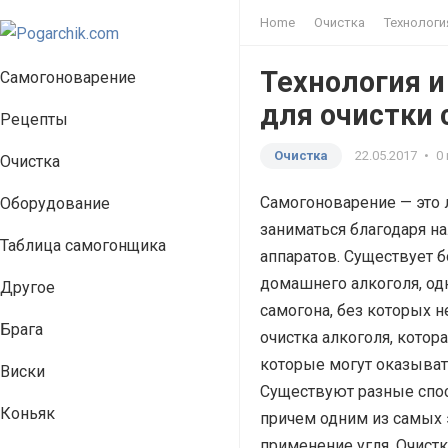
Home
Очистка
Технологи
Технология и
Самогоноварение
для очистки 
Рецепты
Очистка
22.05.2017
•
0
Очистка
Самогоноварение — это
Оборудование
заниматься благодаря н
Таблица самогонщика
аппаратов. Существует 
домашнего алкоголя, од
Другое
самогона, без которых н
Брага
очистка алкоголя, котор
которые могут оказыват
Виски
Существуют разные спос
Коньяк
причем одним из самых
применение угля. Очистк