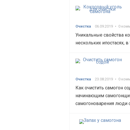
Очистка
06.09.2019
•
0 ком
Уникальные свойства ко
нескольких ипостасях, в
Очистка
23.08.2019
•
0 ком
Как очистить самогон с
начинающим самогонщик
самогоноварения люди о