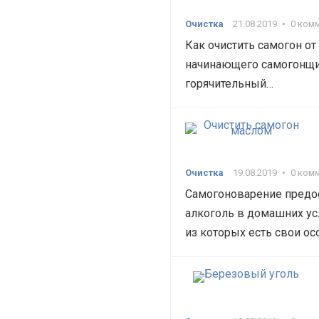
Очистка
21.08.2019
•
0 ком
Как очистить самогон от
начинающего самогонщик
горячительный…
Очистка
19.08.2019
•
0 ком
Самогоноварение предо
алкоголь в домашних ус
из которых есть свои ос