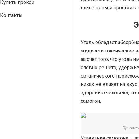
Купить прокси
плане цены и простой с 
Контакты
Э
Уголь обладает абсорби
жидкости токсические в
за счет того, что уголь
словно решето, удержи
органического происхож
никак не влияет на вкус 
здоровью человека, кот
самогон.
Правиль
Углевание самогона — эт