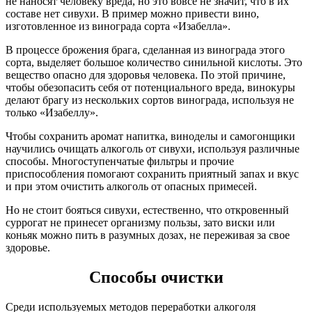
не наносят человеку вреда, но это вовсе не значит, что в их
составе нет сивухи. В пример можно привести вино,
изготовленное из винограда сорта «Изабелла».
В процессе брожения брага, сделанная из винограда этого
сорта, выделяет большое количество синильной кислоты. Это
вещество опасно для здоровья человека. По этой причине,
чтобы обезопасить себя от потенциального вреда, винокуры
делают брагу из нескольких сортов винограда, используя не
только «Изабеллу».
Чтобы сохранить аромат напитка, виноделы и самогонщики
научились очищать алкоголь от сивухи, используя различные
способы. Многоступенчатые фильтры и прочие
приспособления помогают сохранить приятный запах и вкус
и при этом очистить алкоголь от опасных примесей.
Но не стоит бояться сивухи, естественно, что откровенный
суррогат не принесет организму пользы, зато виски или
коньяк можно пить в разумных дозах, не переживая за свое
здоровье.
Способы очистки
Среди используемых методов переработки алкоголя