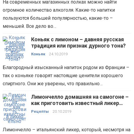
На современных магазинных полках можно найти
огромное количество алкоголя. Какие-то напитки
пользуются большей популярностью, какие-то –
меньшей. Все дело во…
Коньяк с лимоном – давняя русская
традиция или признак дурного тона?
Коньяк
24.10.2019
Благородный изысканный напиток родом из Франции –
так о коньяке говорят настоящие ценители хорошего
спиртного. Они же уверены, что правильно…
Лимончелло домашняя на самогоне –
как приготовить известный ликер
самостоятельно?
Рецепты
20.10.2019
Лимончелло – итальянский ликер, который, несмотря на