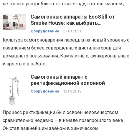
не только употребляют его как ягоду, готовят варенья,…
Самогонные аппараты EcoStill от
Smoke Housе: как выбрать
дистиллятор для домашнего
Оборудование
27.01.2021
пользования
Культура самогоноварения перешла на новый уровень с
появлением более совершенных дистилляторов для
домашнего пользования. Компактные, функциональные
и простые в работе…
Самогонный аппарат с
ректификационной колонной
Оборудование
12.09.2019
Процесс ректификации был освоен человечеством
сравнительно недавно – в начале позапрошлого века.
Он стал важнейшим звеном в химическом