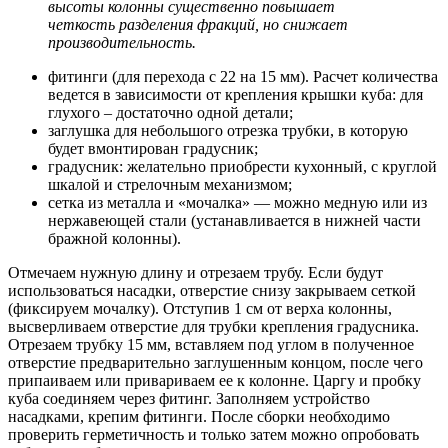
высоты колонны существенно повышает
четкость разделения фракций, но снижает
производительность.
фитинги (для перехода с 22 на 15 мм). Расчет количества
ведется в зависимости от крепления крышки куба: для
глухого – достаточно одной детали;
заглушка для небольшого отрезка трубки, в которую
будет вмонтирован градусник;
градусник: желательно приобрести кухонный, с круглой
шкалой и стрелочным механизмом;
сетка из металла и «мочалка» — можно медную или из
нержавеющей стали (устанавливается в нижней части
бражной колонны).
Отмечаем нужную длину и отрезаем трубу. Если будут
использоваться насадки, отверстие снизу закрываем сеткой
(фиксируем мочалку). Отступив 1 см от верха колонны,
высверливаем отверстие для трубки крепления градусника.
Отрезаем трубку 15 мм, вставляем под углом в полученное
отверстие предварительно заглушенным концом, после чего
припаиваем или привариваем ее к колонне. Царгу и пробку
куба соединяем через фитинг. Заполняем устройство
насадками, крепим фитинги. После сборки необходимо
проверить герметичность и только затем можно опробовать