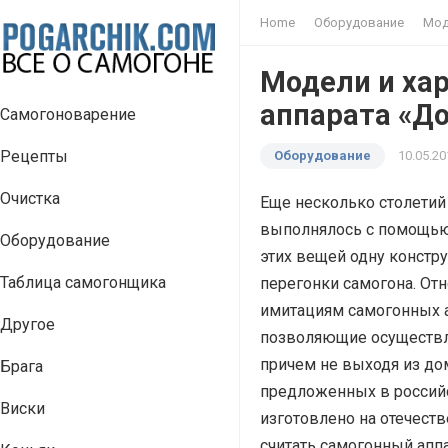
Home
Оборудование
Мод
Модели и ха
аппарата «Д
Самогоноварение
Рецепты
Оборудование
10.05.20
Очистка
Еще несколько столетий
выполнялось с помощью 
Оборудование
этих вещей одну констр
Таблица самогонщика
перегонки самогона. От
имитациям самогонных 
Другое
позволяющие осуществля
причем не выходя из до
Брага
предложенных в российс
Виски
изготовлено на отечест
считать самогонный апп