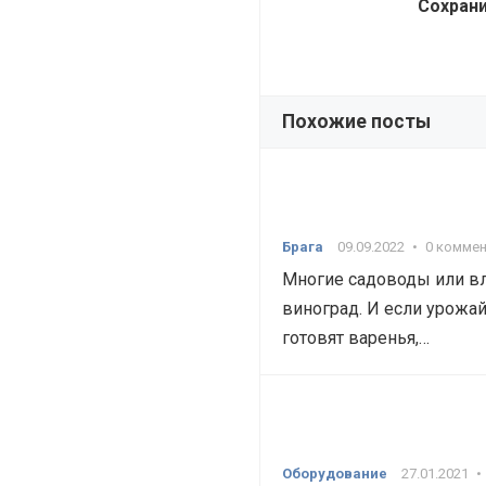
Сохрани
Похожие посты
Брага
09.09.2022
•
0 комме
Многие садоводы или в
виноград. И если урожай
готовят варенья,…
Оборудование
27.01.2021
•