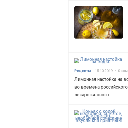
Рецепты
15.10.2019
•
0 ко
Лимонная настойка на в
во времена российского 
лекарственного…