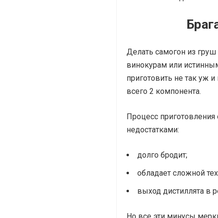
Браг
Делать самогон из груш
винокурам или истинным
приготовить не так уж и 
всего 2 компонента.
Процесс приготовления 
недостатками:
долго бродит;
обладает сложной тех
выход дистиллята в р
Но все эти минусы мер