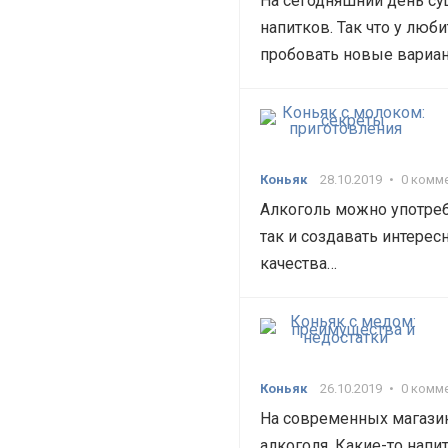
На сегодняшний день су
напитков. Так что у люб
пробовать новые вариан
Коньяк
28.10.2019
•
0 комм
Алкоголь можно употребл
так и создавать интере
качества…
Коньяк
26.10.2019
•
0 комм
На современных магази
алкоголя. Какие-то напи