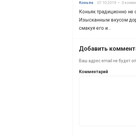
Коньяк
07.10.2019
•
0 комм
Коньяк традиционно не 
Изысканным вкусом доро
смакуя его и…
Добавить коммент
Ваш адрес email не будет о
Комментарий