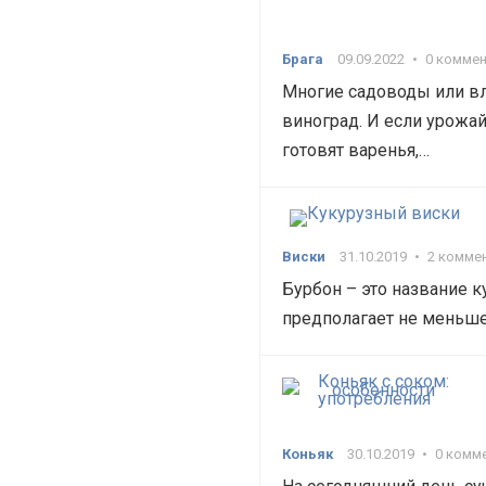
Брага
09.09.2022
•
0 комме
Многие садоводы или в
виноград. И если урожай
готовят варенья,…
Виски
31.10.2019
•
2 комме
Бурбон – это название 
предполагает не меньше
Коньяк
30.10.2019
•
0 комм