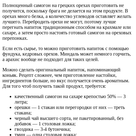
Полноценный самогон на грецких орехах приготовить не
получится, поскольку брага не делается на этом продукте. В
орехах много белка, а количество углеводов оставляет желать
лучшего. Перебродить орехи не могут, поэтому лучше
перегнать напиток традиционным способом на крахмале или
сахаре, а затем просто настоять готовый самогон на ореховых
перепонках.
Если есть сырье, то можно приготовить напиток с помощью
фундука, кедровых орехов. Миндаль может немного горчить,
а арахис вообще не подходит для таких целей.
Можно сделать оригинальный напиток, напоминающий
коньяк. Рецепт сложнее, чем приготовление настойки,
ингредиентов больше, но вкус получается очень ароматным.
Для того чтоб получить такой продукт, требуется:
качественный самогон на сахаре крепостью 50% — 3
литра;
орешки — 1 стакан или перегородки от них — треть
стакана;
черный чай высшего сорта, не пакетированный, без
добавок — 1 столовая ложка;
гвоздика — 3-4 бутончика;
тмин — одна столовая ложка;