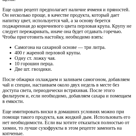
Еще один рецепт предполагает наличие ячменя и пряностей.
Он несколько проще, в качестве продукта, который дает
напитку цвет, используется чай, а за основу берется
поджаренная до коричневого цвета перловая крупа. Крупу не
следует пережаривать, иначе она будет отдавать горечью.
Чтобы приготовить настойку, необходимо взять:
Самогона на сахарной основе — три литра.
400 г жареной перловой крупы.
Одну ст. ложку чая.
10 горошин перца.
Две шт. гвоздики.
После обжарки охлаждаем и заливаем самогоном, добавляем
чай и специи, настаиваем около двух недель в месте без
доступа света, периодически встряхивая. После этого
фильтруем и, если необходимо, добавляем сахара и помещаем
в емкости.
Еще имитировать виски в домашних условиях можно при
помощи такого продукта, как жидкий дым. Использовать его
нет необходимости. Если вы хотите отказаться полностью от
химии, то лучше сухофрукты в этом рецепте заменить на
копченые.