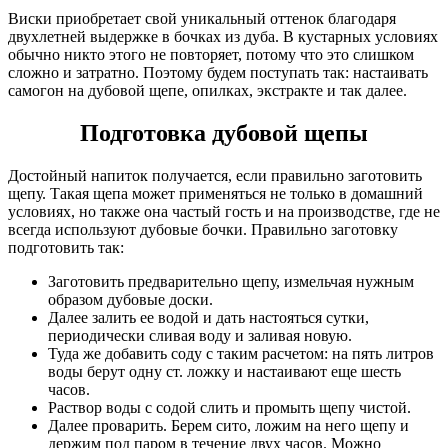
Виски приобретает свой уникальный оттенок благодаря
двухлетней выдержке в бочках из дуба. В кустарных условиях
обычно никто этого не повторяет, потому что это слишком
сложно и затратно. Поэтому будем поступать так: настаивать
самогон на дубовой щепе, опилках, экстракте и так далее.
Подготовка дубовой щепы
Достойный напиток получается, если правильно заготовить
щепу. Такая щепа может применяться не только в домашний
условиях, но также она частый гость и на производстве, где не
всегда используют дубовые бочки. Правильно заготовку
подготовить так:
Заготовить предварительно щепу, измельчая нужным
образом дубовые доски.
Далее залить ее водой и дать настояться сутки,
периодически сливая воду и заливая новую.
Туда же добавить соду с таким расчетом: на пять литров
воды берут одну ст. ложку и настаивают еще шесть
часов.
Раствор воды с содой слить и промыть щепу чистой.
Далее проварить. Берем сито, ложим на него щепу и
держим под паром в течение двух часов. Можно