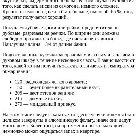
вкус виски, выдержанного в бочке. В этом случае технология
того, как сделать виски из самогона, немного сложнее.
Крепость самогона должна быть больше, около 50–65 %, тогда
результат получается хороший.
Покупаем дубовые доски или рейки, предпочтительны
дубовые, разрезаем на реечки. По ширине они должны
свободно проходить в банку, где настаивается виски.
Наилучшая длина – 3/4 от длины банки.
Подготовленные кусочки заворачиваем в фольгу и запекаем в
духовом шкафу в течение нескольких часов. В зависимости от
того, какой хотим получить эффект, отличается и температура
обжаривания:
120 градусов для легкого аромата;
150 — будет более выразительный вкус;
205 — дает оттенок ванили;
215 — дымные нотки;
270 — миндальный привкус.
На этом этапе следует сказать, что здесь кусочки должны быть
целиком завернуты в алюминиевую фольгу, иначе они дадут
много дыма. Более того, на протяжении нескольких дней
немножко может ощущаться запах в квартире.