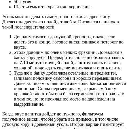
50 г угля.
Шесть-семь шт. кураги или чернослива.
Уголь можно сделать самим, просто сжигая древесину.
Древесина для этого подойдет любая. Готовится напиток в
такой последовательности:
Доводим самогон до нужной крепости, иначе, если
делать это в конце, готовое виски слишком потеряет во
вкусе.
Уголь доводим до очень мелких фракций. Добавляем в
банку кору дуба. Предварительно ее необходимо залить
на 7-10 минут кипящей водой, а потом слить и залить
холодной, подождать еще четверть часа и опять слить.
Туда же в банку добавляем остальные ингредиенты,
заливаем половину самогона и хорошо перемешиваем.
Далее заливаем оставшийся алкоголь. Банка заполняется
полностью. Снова перемешиваем, закрываем банку
крышкой так, чтобы она была герметична и отправляем
в темное, но не прохладное место на две недели на
выдерживание.
Когда вкус напитка дойдет до нужного, фильтруем
полученное виски, чтобы убрать все примеси, в том числе
дубовую кору и древесный уголь. Второй вариант имитирует