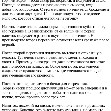
горячей водой, чтобы сахар растворился, и получается сусло.
Последнее охлаждается и разливается в емкости, куда
добавляются дрожжи. С этого момента начинается брожение и
длится около двух дней. На выходе получается солодовое
молочко, которое отправляется на перегонку.
На этом этапе очень важна форма перегонного куба, точнее,
его горловина. В зависимости от ее толщины и формы,
напиток получается разного вкуса и консистенции. На
производстве вторая перегонка осуществляется сразу же после
первой.
После второй перегонки жидкость вытекает в стеклянную
емкость. Тут очень важно правильно отделить головы и
хвосты. Причем у винокура нет даже возможности понюхать
или попробовать жидкость. Основной поток получаемой
жидкости отправляется в емкость, где смешивается с водой
для уменьшения его крепости.
После этого переливается в бочки для созревания.
Теоретически процесс дистилляции может быть завершен и в
течение недели, но для того чтобы этот напиток стал виски,
нужно, чтобы прошло более трех лет.
Напиток, похожий на виски, можно получить и в домашних
условиях. Конечно, это будет только имитация, но мало кто