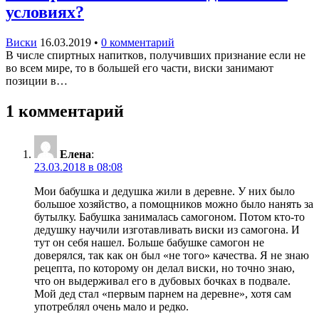
условиях?
Виски
16.03.2019
•
0 комментарий
В числе спиртных напитков, получивших признание если не
во всем мире, то в большей его части, виски занимают
позиции в…
1 комментарий
Елена
:
23.03.2018 в 08:08
Мои бабушка и дедушка жили в деревне. У них было
большое хозяйство, а помощников можно было нанять за
бутылку. Бабушка занималась самогоном. Потом кто-то
дедушку научили изготавливать виски из самогона. И
тут он себя нашел. Больше бабушке самогон не
доверялся, так как он был «не того» качества. Я не знаю
рецепта, по которому он делал виски, но точно знаю,
что он выдерживал его в дубовых бочках в подвале.
Мой дед стал «первым парнем на деревне», хотя сам
употреблял очень мало и редко.