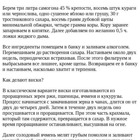
Берем три литра самогона 45 % крепости, восемь штук кураги
или чернослива, одно сушеное яблоко или грушу, 30 г
тростникового сахара, восемь грамм дубовой щепы
минимальной обжарки, четыре грамма коры. Кору заранее
запариваем в кипятке. Далее добавляем по желанию 0,5 ч.
ложки жидкого дыма.
Все ингредиенты помещаем в банку и заливаем алкоголем.
Перемешиваем до растворения сахара. Настаиваем около двух
недель, периодически встряхивая. После этого фильтруем и
выбрасываем все лишнее, кроме щепы. Возвращаем ее в банку
и настаиваем, насколько хватит и терпения.
Как делают виски?
В классическом варианте виски изготавливаются из
проращенных зерен ржи, пшеницы, ячменя и кукурузы.
Процесс начинается с замачивания зерна в чанах, длится он от
двух до четырех дней. Затем в течение двух недель оно
просушивается и проращивается. При этом часть крахмала,
который там содержится, превращается в сахар. В нужное
время проращивание останавливают, высушивая на огне.
Далее солодовый ячмень мелят грубым помолом и заливают