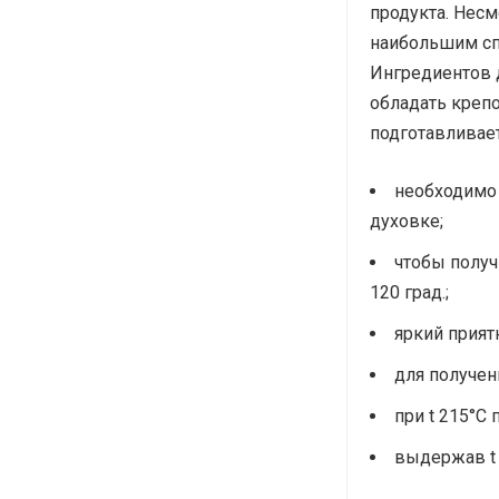
продукта. Несм
наибольшим сп
Ингредиентов д
обладать крепо
подготавливае
необходимо 
духовке;
чтобы получ
120 град.;
яркий прият
для получен
при t 215°C
выдержав t 