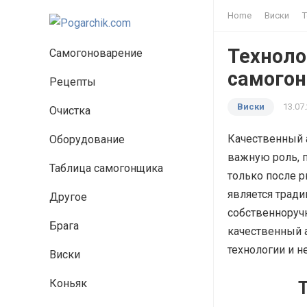
Home
Виски
Т
Техноло
Самогоноварение
самогон
Рецепты
Виски
13.07
Очистка
Качественный а
Оборудование
важную роль, 
Таблица самогонщика
только после 
является тради
Другое
собственноруч
Брага
качественный 
технологии и н
Виски
Коньяк