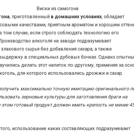
гона
, приготовленный
в домашних условиях
, обладает
совыми качествами, приятным ароматом и хорошим оттен
в том случае, если строго соблюдать технологию его
Производство алкоголя на заводе подразумевает
злакового сырья без добавления сахара, а также
ыдержку в специальных дубовых бочках. Однако опытн
учились делать этот напиток по-другому, применяя за осн
оголь, для которого использовались дрожжи и сахар.
получить максимально точную имитацию оригинального пи
льзовать зерновые культуры для заготовления браги на
 этом готовый продукт должен иметь крепость не менее 4
 того, использование каких составляющих подразумевает