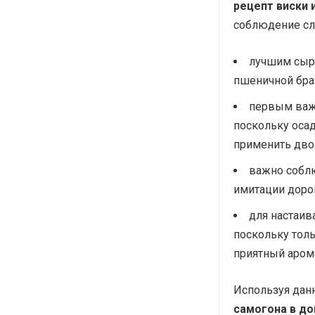
рецепт виски 
соблюдение сл
лучшим сырь
пшеничной браг
первым важ
поскольку осад
применить дво
важно соблю
имитации дорог
для настаив
поскольку толь
приятный аром
Используя дан
самогона в д