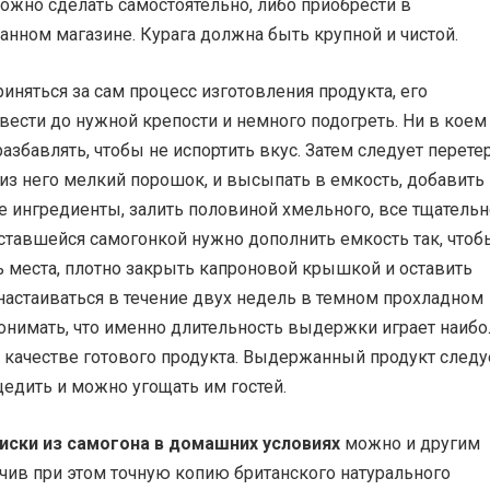
можно сделать самостоятельно, либо приобрести в
нном магазине. Курага должна быть крупной и чистой.
иняться за сам процесс изготовления продукта, его
ести до нужной крепости и немного подогреть. Ни в коем
разбавлять, чтобы не испортить вкус. Затем следует перете
 из него мелкий порошок, и высыпать в емкость, добавить 
е ингредиенты, залить половиной хмельного, все тщательн
ставшейся самогонкой нужно дополнить емкость так, чтоб
ь места, плотно закрыть капроновой крышкой и оставить
настаиваться в течение двух недель в темном прохладном
понимать, что именно длительность выдержки играет наиб
 качестве готового продукта. Выдержанный продукт следу
едить и можно угощать им гостей.
иски из самогона в домашних условиях
можно и другим
чив при этом точную копию британского натурального