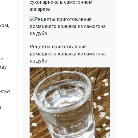
сухопарника в самогонном
аппарате
ком,
Рецепты приготовления
домашнего коньяка из самогона
ые
на дубе
ову
тья,
5