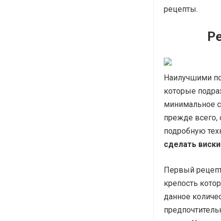
рецепты.
Р
Наилучшими по 
которые подра
минимальное со
прежде всего, 
подробную тех
сделать виски
Первый рецепт
крепость котор
данное количес
предпочтительн