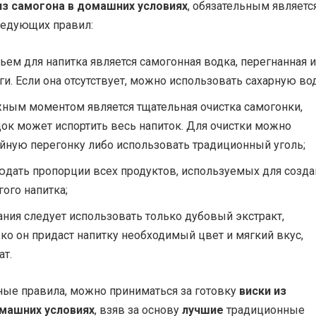
из самогона в домашних условиях
, обязательным являетс
едующих правил:
ем для напитка является самогонная водка, перегнанная и
и. Если она отсутствует, можно использовать сахарную вод
ным моментом является тщательная очистка самогонки,
ок может испортить весь напиток. Для очистки можно
йную перегонку либо использовать традиционный уголь;
дать пропорции всех продуктов, используемых для созда
ого напитка;
ания следует использовать только дубовый экстракт,
ко он придаст напитку необходимый цвет и мягкий вкус,
ат.
ные правила, можно приниматься за готовку
виски из
омашних условиях
, взяв за основу
лучшие
традиционные