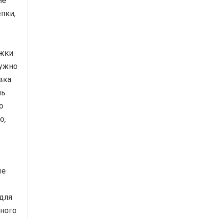
ие
пки,
ожки
нужно
вка
чь
о
о,
ые
 для
тного