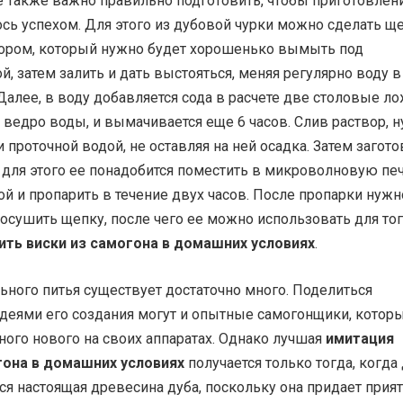
е также важно правильно подготовить, чтобы приготовлен
сь успехом. Для этого из дубовой чурки можно сделать ще
пором, который нужно будет хорошенько вымыть под
й, затем залить и дать выстояться, меняя регулярно воду в
 Далее, в воду добавляется сода в расчете две столовые л
 ведро воды, и вымачивается еще 6 часов. Слив раствор, 
проточной водой, не оставляя на ней осадка. Затем загото
 для этого ее понадобится поместить в микроволновую пе
ой и пропарить в течение двух часов. После пропарки нужн
сушить щепку, после чего ее можно использовать для тог
ить виски из самогона в домашних условиях
.
ного питья существует достаточно много. Поделиться
деями его создания могут и опытные самогонщики, котор
ого нового на своих аппаратах. Однако лучшая
имитация
гона в домашних условиях
получается только тогда, когда
ся настоящая древесина дуба, поскольку она придает прия