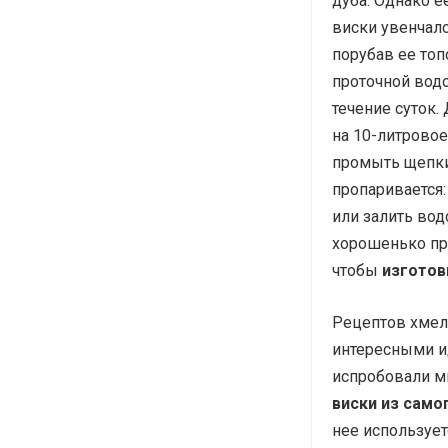
дуба. Однако е
виски увенчало
порубав ее то
проточной водо
течение суток.
на 10-литровое
промыть щепки 
пропаривается:
или залить вод
хорошенько про
чтобы
изготов
Рецептов хмель
интересными и
испробовали мн
виски из само
нее использует