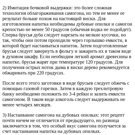
2) Имитация бочковой выдержки: это более сложная
технология облагораживания самогона, но тем не менее ее
результат больше похож на настоящий виски. Для
изготовления напитка необходимы дубовые опилки и самогон
крепостью не менее 50 градусов (обычная водка не подойдет).
Сперва брусья дуба следует нарезать на мелкие кусочки, но
так, чтобы они потом проходили через горлышко емкости, в
которой будет настаиваться напиток. Затем подготовленные
брусья следует завернуть в фольгу и зажарить их в таком виде
в духовом шкафу. Если необходим легкий аромат древесины в
напитке, брусья жарят при температуре 120 градусов. Для
получения острых ноток дыма в виски дерево рекомендуется
обжаривать при 220 градусах.
После всего этого заготовки в виде брусьев следует обжечь с
помощью газовой горелки. Затем в каждую трехлитровую
банку необходимо положить по 3-4 рейки и залить емкости
самогоном. В таком виде алкоголь следует выдерживать не
менее четырех месяцев.
3) Настаивание самогона на дубовых опилках: этот рецепт
почти ничем не отличается от предыдущего, но разница
заключается в том, что особый вкус самогона получается за
счет настаивания напитка на дубовых опилках.