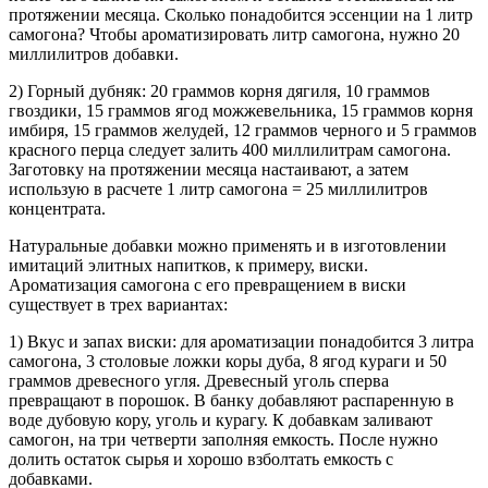
протяжении месяца. Сколько понадобится эссенции на 1 литр
самогона? Чтобы ароматизировать литр самогона, нужно 20
миллилитров добавки.
2) Горный дубняк: 20 граммов корня дягиля, 10 граммов
гвоздики, 15 граммов ягод можжевельника, 15 граммов корня
имбиря, 15 граммов желудей, 12 граммов черного и 5 граммов
красного перца следует залить 400 миллилитрам самогона.
Заготовку на протяжении месяца настаивают, а затем
использую в расчете 1 литр самогона = 25 миллилитров
концентрата.
Натуральные добавки можно применять и в изготовлении
имитаций элитных напитков, к примеру, виски.
Ароматизация самогона с его превращением в виски
существует в трех вариантах:
1) Вкус и запах виски: для ароматизации понадобится 3 литра
самогона, 3 столовые ложки коры дуба, 8 ягод кураги и 50
граммов древесного угля. Древесный уголь сперва
превращают в порошок. В банку добавляют распаренную в
воде дубовую кору, уголь и курагу. К добавкам заливают
самогон, на три четверти заполняя емкость. После нужно
долить остаток сырья и хорошо взболтать емкость с
добавками.