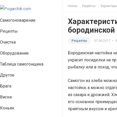
Home
Рецепты
Характери
Характерист
Самогоноварение
бородинской 
Рецепты
Рецепты
07.06.2017
•
Очистка
Бородинская настойка н
Оборудование
украсит посиделки на пр
Таблица самогонщика
рыбалку или в поход, чт
Другое
Самогон из хлеба можно
Брага
настойки, а можно отдат
из сахара и дрожжей. Х
Виски
его основное преимущес
Коньяк
приятным вкусом и крепо