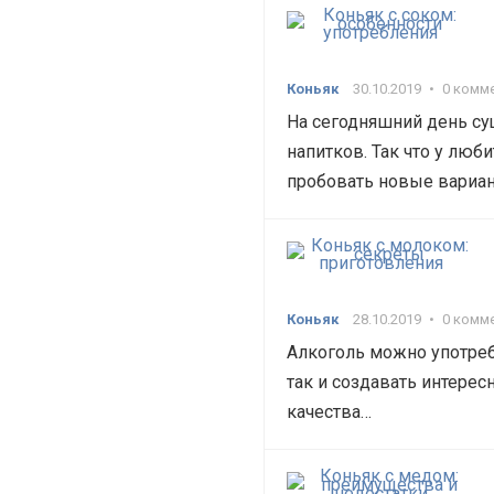
Коньяк
30.10.2019
•
0 комм
На сегодняшний день су
напитков. Так что у люб
пробовать новые вариан
Коньяк
28.10.2019
•
0 комм
Алкоголь можно употребл
так и создавать интере
качества…