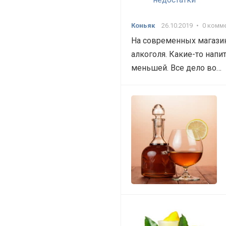
Коньяк
26.10.2019
•
0 комм
На современных магази
алкоголя. Какие-то напи
меньшей. Все дело во…