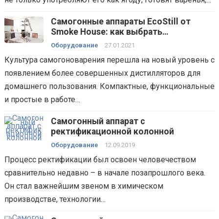
Самогонные аппараты EcoStill от
Smoke Housе: как выбрать
дистиллятор для домашнего
Оборудование
27.01.2021
пользования
Культура самогоноварения перешла на новый уровень с
появлением более совершенных дистилляторов для
домашнего пользования. Компактные, функциональные
и простые в работе…
Самогонный аппарат с
ректификационной колонной
Оборудование
12.09.2019
Процесс ректификации был освоен человечеством
сравнительно недавно – в начале позапрошлого века.
Он стал важнейшим звеном в химическом
производстве, технологии…