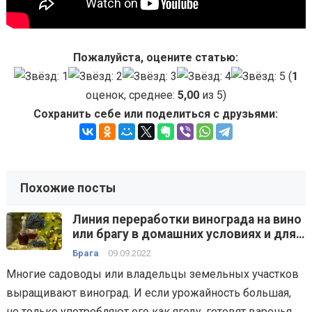
Пожалуйста, оцените статью:
(
1
оценок, среднее:
5,00
из 5)
Сохранить себе или поделиться с друзьями:
Похожие посты
Линия переработки винограда на вино
или брагу в домашних условиях и для
малых производств — технологии,
Брага
09.09.2022
способы, оборудование
Многие садоводы или владельцы земельных участков
выращивают виноград. И если урожайность большая,
не только употребляют его как ягоду, готовят варенья,…