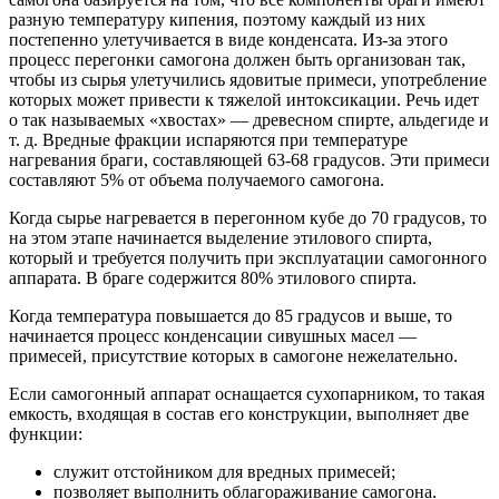
разную температуру кипения, поэтому каждый из них
постепенно улетучивается в виде конденсата. Из-за этого
процесс перегонки самогона должен быть организован так,
чтобы из сырья улетучились ядовитые примеси, употребление
которых может привести к тяжелой интоксикации. Речь идет
о так называемых «хвостах» — древесном спирте, альдегиде и
т. д. Вредные фракции испаряются при температуре
нагревания браги, составляющей 63-68 градусов. Эти примеси
составляют 5% от объема получаемого самогона.
Когда сырье нагревается в перегонном кубе до 70 градусов, то
на этом этапе начинается выделение этилового спирта,
который и требуется получить при эксплуатации самогонного
аппарата. В браге содержится 80% этилового спирта.
Когда температура повышается до 85 градусов и выше, то
начинается процесс конденсации сивушных масел —
примесей, присутствие которых в самогоне нежелательно.
Если самогонный аппарат оснащается сухопарником, то такая
емкость, входящая в состав его конструкции, выполняет две
функции:
служит отстойником для вредных примесей;
позволяет выполнить облагораживание самогона.