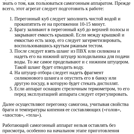
знать о том, как пользоваться самогонным аппаратом. Прежде
всего, этот агрегат следует подготовить к работе:
Перегонный куб следует заполнить чистой водой и
прокипятить ее на протяжении 10-15 минут.
Брагу заливают в перегонный куб до верхней полосы и
закрывают емкость крышкой. Если между крышкой и
емкостью есть зазор, его следует загерметизировать,
воспользовавшись крутым ржаным тестом.
После следует взять шланг из ПВХ или силикона и
надеть его на нижний штуцер холодильника для подачи
воды. То же самое проделывают и с нижним штуцером.
Такой шланг будет отводить воду.
На штуцер отбора следует надеть фрагмент
силиконового шланга и опустить его в банку или
другую посуду, в которую будет стекать дистиллят.
Если аппарат оснащен стрелочным термометром, то его
перед эксплуатацией аппарата следует отрегулировать.
Далее осуществляют перегонку самогона, учитывая свойства
браги и температуры кипения ее составляющих («голов»,
«хвостов», «тела»).
Работающий самогонный аппарат нельзя оставлять без
присмотра, особенно на начальном этапе приготовления