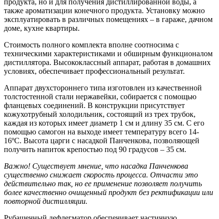
продукта, но и для получения дистиллированной воды, а
также ароматизации конечного продукта. Установку можно
эксплуатировать в различных помещениях – в гараже, дачном
доме, кухне квартиры.
Стоимость полного комплекта вполне соотносима с
техническими характеристиками и обширным функционалом
дистиллятора. Высококлассный аппарат, работая в домашних
условиях, обеспечивает профессиональный результат.
Аппарат двухстороннего типа изготовлен из качественной
толстостенной стали нержавейки, собирается с помощью
фланцевых соединений. В конструкции присутствует
кожухотрубный холодильник, состоящий из трех трубок,
каждая из которых имеет диаметр 1 см и длину 35 см. С его
помощью самогон на выходе имеет температуру всего 14-
16ºС. Высота царги с насадкой Панченкова, позволяющей
получить напиток крепостью под 90 градусов – 35 см.
Важно! Существует мнение, что насадка Панченкова
существенно снижает скорость процесса. Отчасти это
действительно так, но ее применение позволяет получить
более качественно очищенный продукт без ректификации или
повторной дистилляции.
Рубашечный дефлегматор обеспечивает частичную