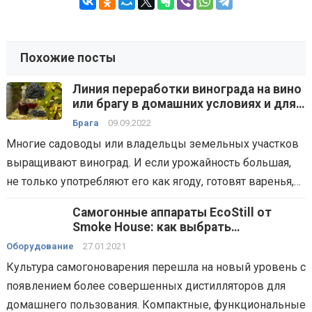
Похожие посты
Линия переработки винограда на вино
или брагу в домашних условиях и для
малых производств — технологии,
Брага
09.09.2022
способы, оборудование
Многие садоводы или владельцы земельных участков
выращивают виноград. И если урожайность большая,
не только употребляют его как ягоду, готовят варенья,…
Самогонные аппараты EcoStill от
Smoke Housе: как выбрать
дистиллятор для домашнего
Оборудование
27.01.2021
пользования
Культура самогоноварения перешла на новый уровень с
появлением более совершенных дистилляторов для
домашнего пользования. Компактные, функциональные