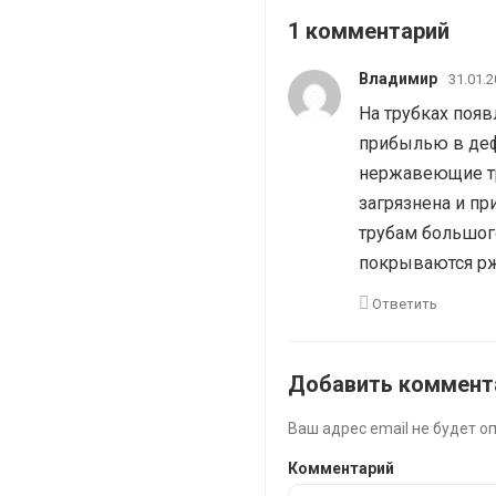
1 комментарий
Владимир
31.01.2
На трубках появ
прибылью в де
нержавеющие тр
загрязнена и пр
трубам большого
покрываются рж
Ответить
Добавить коммент
Ваш адрес email не будет о
Комментарий