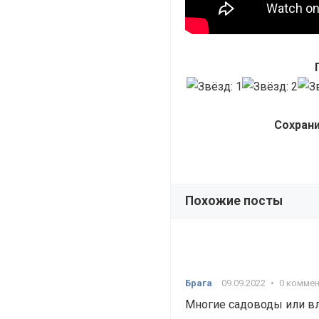
Сохрани
Похожие посты
Брага
09.09.2022
•
0 комме
Многие садоводы или в