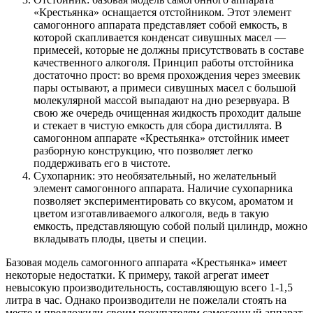
«Крестьянка» оснащается отстойником. Этот элемент
самогонного аппарата представляет собой емкость, в
которой скапливается конденсат сивушных масел —
примесей, которые не должны присутствовать в составе
качественного алкоголя. Принцип работы отстойника
достаточно прост: во время прохождения через змеевик
пары остывают, а примеси сивушных масел с большой
молекулярной массой выпадают на дно резервуара. В
свою же очередь очищенная жидкость проходит дальше
и стекает в чистую емкость для сбора дистиллята. В
самогонном аппарате «Крестьянка» отстойник имеет
разборную конструкцию, что позволяет легко
поддерживать его в чистоте.
Сухопарник: это необязательный, но желательный
элемент самогонного аппарата. Наличие сухопарника
позволяет экспериментировать со вкусом, ароматом и
цветом изготавливаемого алкоголя, ведь в такую
емкость, представляющую собой полый цилиндр, можно
вкладывать плоды, цветы и специи.
Базовая модель самогонного аппарата «Крестьянка» имеет
некоторые недостатки. К примеру, такой агрегат имеет
невысокую производительность, составляющую всего 1-1,5
литра в час. Однако производители не пожелали стоять на
месте и предложили своим покупателям самогонный аппарат