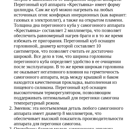
Перегонный куб аппарата «Крестьянка» имеет форму
цилиндра. Сам же куб можно нагревать на любых
источниках огня: конфорках инерционных (как вариант:
газовых и электроплит), а также на открытом пламени.
Толщина дна перегонного куба у самогонного аппарата
«Крестьянка» составляет 2 миллиметра, что позволяет
обеспечить равномерный нагрев браги и в то же время
избежать ее пригорания. Перегонный куб оснащен
горловиной, диаметр которой составляет 10
сантиметров, что позволяет считать ее достаточно
широкой. Все дело в том, что ширина горловины
перегонного куба определяет удобство в ее очищении
после эксплуатации. В то же время широкая горловина
не оказывает негативного влияния на герметичность
самогонного аппарата, ведь между крышкой и баком
находится качественная прокладка, выполненная из
пищевого силикона. Перегонный куб оснащен
высокоточным терморегулятором, позволяющим
поддерживать оптимальный для перегонки самогона
температурный режим.
Змеевик: эта неотъемлемая деталь любого самогонного
аппарата имеет диаметр 8 миллиметров, что
обеспечивает высокий показатель производительности
аппарата для перегонки самогона.
Отстойник: базовая модель самогонного аппарата