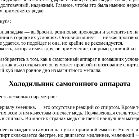
долговечный, надежный. Главное, чтобы это была именно нержав
у применяется редко.
куба:
ная задача — выбросить резиновые прокладки и заменить их на
ания в городских условиях. Основной минус — низкая производ
удается, то подойдет и она, но крайне не рекомендуется.
кость, которая имела другое применение, например, пивной кег
азбираетесь в том, как в самогонный аппарат в домашних услови
так как из-за открытого огня может произойти возгорание спирт
й куб имел ровное дно из магнитного металла.
Холодильник самогонного аппарата
сть несколько параметров:
ериалу змеевика, — это отсутствие реакций со спиртом. Кроме 
их всем этим качествам отвечает медь. Нержавеющая сталь тож
ь в спираль. Во многих странах медь считается наилучшим матер
нее охлаждается самогон на пути к приемной емкости. Но есть 
пирт охлаждается быстрее, но двигается медленнее, маленький