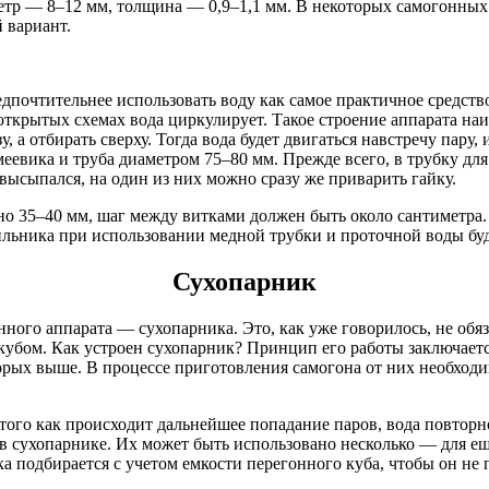
етр — 8–12 мм, толщина — 0,9–1,1 мм. В некоторых самогонных
 вариант.
едпочтительнее использовать воду как самое практичное средств
ткрытых схемах вода циркулирует. Такое строение аппарата наи
, а отбирать сверху. Тогда вода будет двигаться навстречу пару
меевика и труба диаметром 75–80 мм. Прежде всего, в трубку дл
высыпался, на один из них можно сразу же приварить гайку.
о 35–40 мм, шаг между витками должен быть около сантиметра.
ильника при использовании медной трубки и проточной воды буд
Сухопарник
ного аппарата — сухопарника. Это, как уже говорилось, не обяз
убом. Как устроен сухопарник? Принцип его работы заключаетс
рых выше. В процессе приготовления самогона от них необходим
 того как происходит дальнейшее попадание паров, вода повтор
 в сухопарнике. Их может быть использовано несколько — для е
а подбирается с учетом емкости перегонного куба, чтобы он не