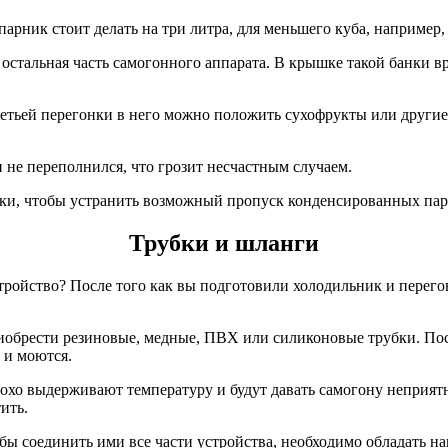
арник стоит делать на три литра, для меньшего куба, например, 
и остальная часть самогонного аппарата. В крышке такой банки 
третьей перегонки в него можно положить сухофрукты или други
 не переполнился, что грозит несчастным случаем.
анки, чтобы устранить возможный пропуск конденсированных пар
Трубки и шланги
 устройство? После того как вы подготовили холодильник и перег
иобрести резиновые, медные, ПВХ или силиконовые трубки. Посл
 и моются.
хо выдерживают температуру и будут давать самогону неприятны
ить.
бы соединить ими все части устройства, необходимо обладать н