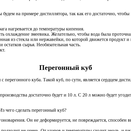
ы будем на примере дистиллятора, так как его достаточно, чтоб
ага нагревается до температуры кипения.
ть охлаждение змеевика. Желательно, чтобы вода была проточна
нная из стекла или нержавейки, по которой движется продукт и 
 остатков сырья. Необязательная часть.
кт.
Перегонный куб
 перегонного куба. Такой куб, по сути, является сердцем дистил
роизводства достаточно будет и 10 л. С 20 л можно будет угодит
Из чего сделать перегонный куб?
оноварения. Он не деформируется, не повреждается, способен вы
о подходит не очень. От ударов и температуры сходит эмаль, и рж