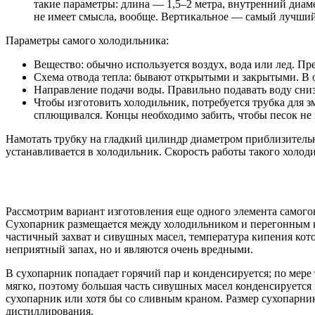
такие параметры: длина — 1,5–2 метра, внутренний диам
не имеет смысла, вообще. Вертикальное — самый лучший
Параметры самого холодильника:
Вещество: обычно используется воздух, вода или лед. Пр
Схема отвода тепла: бывают открытыми и закрытыми. В о
Направление подачи воды. Правильно подавать воду снизу
Чтобы изготовить холодильник, потребуется трубка для з
сплющивался. Концы необходимо забить, чтобы песок не 
Намотать трубку на гладкий цилиндр диаметром приблизительн
устанавливается в холодильник. Скорость работы такого холод
Рассмотрим вариант изготовления еще одного элемента самогон
Сухопарник размещается между холодильником и перегонным к
частичный захват и сивушных масел, температура кипения кото
неприятный запах, но и являются очень вредными.
В сухопарник попадает горячий пар и конденсируется; по мере
мягко, поэтому большая часть сивушных масел конденсируется
сухопарник или хотя бы со сливным краном. Размер сухопарник
дистиллирования.