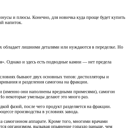
минусы и плюсы. Конечно, для новичка куда проще будет купить
ый напиток.
их обладает лишними деталями или нуждаются в переделке. Но
я». Однако и здесь есть подводные камни — нет предела
 условиях бывают двух основных типов: дистилляторы и
ривания и разделения самогона на фракции.
ции (именно они наполнены вредными примесями), самогон
Но некоторые умельцы делают это много раз.
ой фазой, после чего продукт разделяется на фракции.
цессе производства в условиях завода.
я на самогонном аппарате. Кроме того, многими врачами
ется организмом, вызывая опьянение гораздо раньше, чем