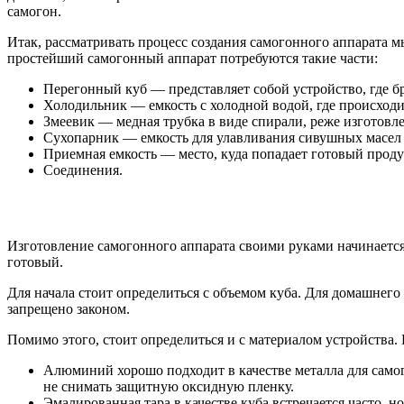
самогон.
Итак, рассматривать процесс создания самогонного аппарата м
простейший самогонный аппарат потребуются такие части:
Перегонный куб — представляет собой устройство, где бр
Холодильник — емкость с холодной водой, где происходи
Змеевик — медная трубка в виде спирали, реже изготовле
Сухопарник — емкость для улавливания сивушных масел и
Приемная емкость — место, куда попадает готовый проду
Соединения.
Изготовление самогонного аппарата своими руками начинается с
готовый.
Для начала стоит определиться с объемом куба. Для домашнего п
запрещено законом.
Помимо этого, стоит определиться и с материалом устройства. 
Алюминий хорошо подходит в качестве металла для самог
не снимать защитную оксидную пленку.
Эмалированная тара в качестве куба встречается часто, н