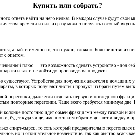
Купить или собрать?
ного ответа найти на него нельзя. В каждом случае будут свои 
оличества времени и сил, а сразу можно получать готовый вкусн
ются, а найти именно то, что нужно, сложно. Большинство из н
т с опытом.
очевидный плюс — это возможность сделать устройство «под себ
ппарата и так и не дойти до производства продукта.
тов существуют. Устройства для получения алкоголя в домашних
раты, в которых получают чистый продукт из браги путем выпа
первой перегонки, даже если отделять первую и последнюю фрак
стым повторные перегонки. Чаще всего требуется минимум две. 
колонке постоянно идет обмен фракциями между газовой и жидк
, будет куда чище, именно таким образом делают и водку в про
 только спирт-сырец, то есть который предварительно перегонялс
льное, но и отрицательное воздействие, так как быстро всасыва