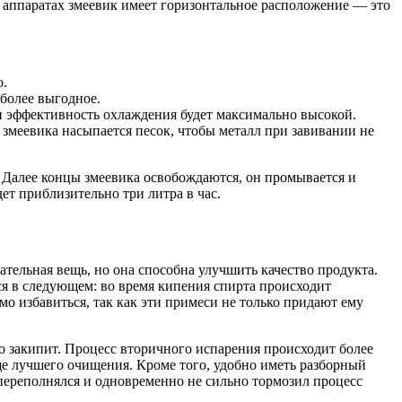
 аппаратах змеевик имеет горизонтальное расположение — это
о.
более выгодное.
, и эффективность охлаждения будет максимально высокой.
я змеевика насыпается песок, чтобы металл при завивании не
 Далее концы змеевика освобождаются, он промывается и
ет приблизительно три литра в час.
ательная вещь, но она способна улучшить качество продукта.
я в следующем: во время кипения спирта происходит
о избавиться, так как эти примеси не только придают ему
но закипит. Процесс вторичного испарения происходит более
ще лучшего очищения. Кроме того, удобно иметь разборный
 переполнялся и одновременно не сильно тормозил процесс