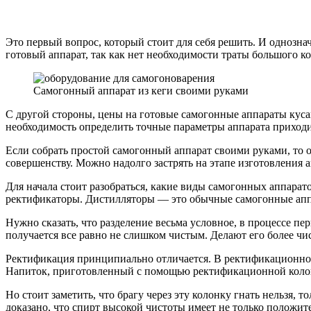
Это первый вопрос, который стоит для себя решить. И однознач
готовый аппарат, так как нет необходимости траты большого к
Самогонный аппарат из кеги своими руками
С другой стороны, цены на готовые самогонные аппараты куса
необходимость определить точные параметры аппарата приходи
Если собрать простой самогонный аппарат своими руками, то 
совершенству. Можно надолго застрять на этапе изготовления а
Для начала стоит разобраться, какие виды самогонных аппара
ректификаторы. Дистилляторы — это обычные самогонные аппа
Нужно сказать, что разделение весьма условное, в процессе 
получается все равно не слишком чистым. Делают его более чи
Ректификация принципиально отличается. В ректификационной 
Напиток, приготовленный с помощью ректификационной колонки
Но стоит заметить, что брагу через эту колонку гнать нельзя,
доказано, что спирт высокой чистоты имеет не только положите