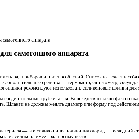
 самогонного аппарата
для самогонного аппарата
 иметь ряд приборов и приспособлений. Список включает в себ
ые дополнительные средства — термометр, спиртометр, сосуд дл
могонщики рекомендуют использовать силиконовые шланги для с
 соединительные трубки, а зря. Впоследствии такой фактор оказ
ть. Шланги не должны менять диаметр или форму под действием 
материала — это силикон и из поливинилхлорида. Последний сто
ата из силикона имеет ряд преимуществ: