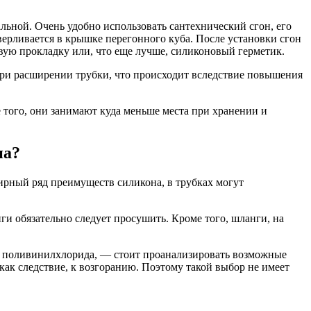
ьной. Очень удобно использовать сантехнический сгон, его
верливается в крышке перегонного куба. После установки сгон
вую прокладку или, что еще лучше, силиконовый герметик.
 при расширении трубки, что происходит вследствие повышения
 того, они занимают куда меньше места при хранении и
на?
ирный ряд преимуществ силикона, в трубках могут
и обязательно следует просушить. Кроме того, шланги, на
из поливинилхлорида, — стоит проанализировать возможные
ак следствие, к возгоранию. Поэтому такой выбор не имеет