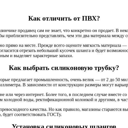
Как отличить от ПВХ?
инчике продавец сам не знает, что конкретно он продает. В не
бы приблизительно представлять, чем эти два материала между с
о прямо на месте. Прежде всего оцените мягкость материала —
гласится отрезать небольшой кусочек шланга и будет возможност
рным и выделяет характерные запахи.
Как выбрать силиконовую трубку?
оторые предлагает промышленность, очень велик — от 2 до 50 м
иллиметра. В зависимости от конструкции размеры могут варьиро
 или через интернет. Более того, в последнем случае вместе со
ом холодной воды, ректификационной колонкой и другими, в ча
 превосходного качества. Но как правило, магазины стараются 
, будет соответствовать ГОСТу.
Установка силиконовых шлангов