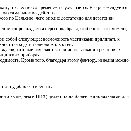
ть, и качество со временем не ухудшается. Его рекомендуется
ь максимальное воздействие.
усов по Цельсию, чего вполне достаточно для перегонки
ний сопровождается перегонка браги, особенно в тот момент,
 он собой следующее: возможность частичками прилипать к
ности отвода и подвода жидкостей.
х вкусов, которые появляются при использовании резиновых
дицинских приборах.
димость. Кроме того, благодаря этому фактору, изделия можно
нга и удобно его крепить.
много выше, чем в ПВХ) делает их наиболее рациональными для