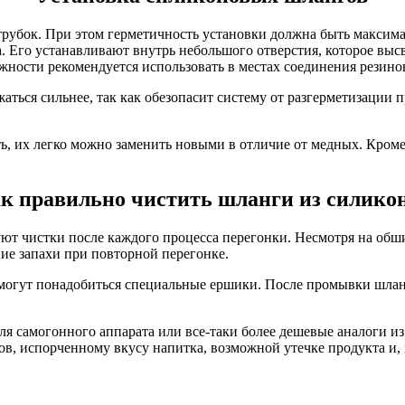
рубок. При этом герметичность установки должна быть максимал
. Его устанавливают внутрь небольшого отверстия, которое выс
жности рекомендуется использовать в местах соединения резино
жаться сильнее, так как обезопасит систему от разгерметизации
ь, их легко можно заменить новыми в отличие от медных. Кроме
к правильно чистить шланги из силико
ют чистки после каждого процесса перегонки. Несмотря на обш
ние запахи при повторной перегонке.
могут понадобиться специальные ершики. После промывки шланг
для самогонного аппарата или все-таки более дешевые аналоги 
, испорченному вкусу напитка, возможной утечке продукта и, к