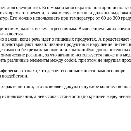
ает долговечностью. Его можно многократно повторно использова
аться время от времени, в таком случае шланги должны выдержат
ур. Его можно использовать при температуре от 60 до 300 град
нениям, даже к весьма агрессивным. Выделением таких соедине
 и «хвосты».
о важен, когда речь идет о пищевых продуктах. А представляет
 предотвращают накапливание продуктов и нарушение интенсив
де самогон без резких запахов или каких-нибудь дополнительны
 химические реакции, за что активно используется также и в ме
ть различные элементы между собой, при этом не нарушая прохо
ифического запаха, что делает его возможности намного шире.
 воздействии.
характеристики, что позволяет докупать нужное количество шла
д использования, а невысокая стоимость (по крайней мере, нена