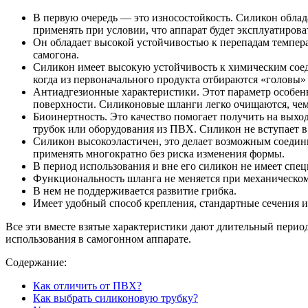
В первую очередь — это износостойкость. Силикон облад
применять при условии, что аппарат будет эксплуатиров
Он обладает высокой устойчивостью к перепадам температ
самогона.
Силикон имеет высокую устойчивость к химическим соеди
когда из первоначального продукта отбираются «головы»
Антиадгезионные характеристики. Этот параметр особенн
поверхности. Силиконовые шланги легко очищаются, чем
Биоинертность. Это качество помогает получить на выхо
трубок или оборудования из ПВХ. Силикон не вступает в
Силикон высокоэластичен, это делает возможным соедини
применять многократно без риска изменения формы.
В период использования и вне его силикон не имеет спец
Функциональность шланга не меняется при механическом
В нем не поддерживается развитие грибка.
Имеет удобный способ крепления, стандартные сечения и 
Все эти вместе взятые характеристики дают длительный перио
использования в самогонном аппарате.
Содержание:
Как отличить от ПВХ?
Как выбрать силиконовую трубку?