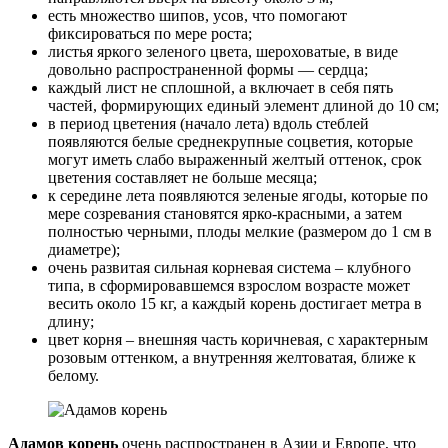
есть множество шипов, усов, что помогают
фиксироваться по мере роста;
листья яркого зеленого цвета, шероховатые, в виде
довольно распространенной формы — сердца;
каждый лист не сплошной, а включает в себя пять
частей, формирующих единый элемент длиной до 10 см;
в период цветения (начало лета) вдоль стеблей
появляются белые среднекрупные соцветия, которые
могут иметь слабо выраженный желтый оттенок, срок
цветения составляет не больше месяца;
к середине лета появляются зеленые ягоды, которые по
мере созревания становятся ярко-красными, а затем
полностью черными, плоды мелкие (размером до 1 см в
диаметре);
очень развитая сильная корневая система – клубного
типа, в сформировавшемся взрослом возрасте может
весить около 15 кг, а каждый корень достигает метра в
длину;
цвет корня – внешняя часть коричневая, с характерным
розовым оттенком, а внутренняя желтоватая, ближе к
белому.
Адамов корень
очень распространен в Азии и Европе, что