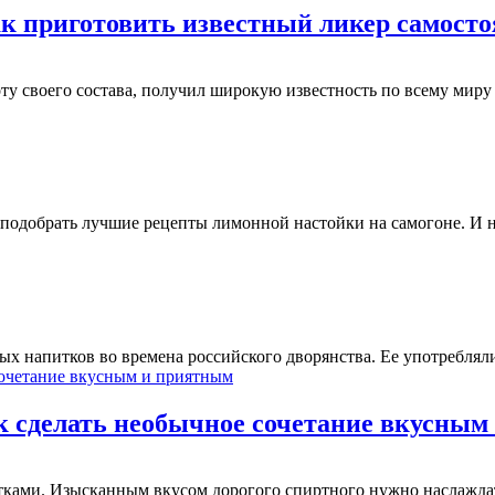
к приготовить известный ликер самосто
оту своего состава, получил широкую известность по всему ми
одобрать лучшие рецепты лимонной настойки на самогоне. И не
ых напитков во времена российского дворянства. Ее употреблял
как сделать необычное сочетание вкусны
ками. Изысканным вкусом дорогого спиртного нужно наслаждать