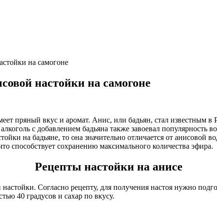
астойки на самогоне
исовой настойки на самогоне
т пряный вкус и аромат. Анис, или бадьян, стал известным в Р
алкоголь с добавлением бадьяна также завоевал популярность во
тойки на бадьяне, то она значительно отличается от анисовой во
 что способствует сохранению максимального количества эфира.
Рецепты настойки на анисе
астойки. Согласно рецепту, для получения настоя нужно подгот
тью 40 градусов и сахар по вкусу.