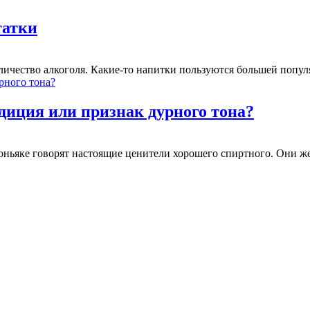
татки
ичество алкоголя. Какие-то напитки пользуются большей популя
диция или признак дурного тона?
оньяке говорят настоящие ценители хорошего спиртного. Они ж