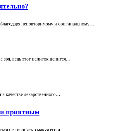
ятельно?
ру благодаря неповторимому и оригинальному…
 зря, ведь этот напиток ценится…
и в качестве лекарственного…
м и приятным
ся не торопясь, смакуя его и…