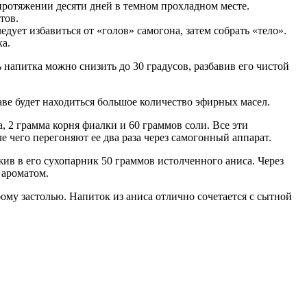
протяжении десяти дней в темном прохладном месте.
тов.
дует избавиться от «голов» самогона, затем собрать «тело».
ка.
 напитка можно снизить до 30 градусов, разбавив его чистой
ве будет находиться большое количество эфирных масел.
 2 грамма корня фиалки и 60 граммов соли. Все эти
 чего перегоняют ее два раза через самогонный аппарат.
в в его сухопарник 50 граммов истолченного аниса. Через
 ароматом.
му застолью. Напиток из аниса отлично сочетается с сытной