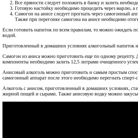
Все пряности следует положить в банку и залить необхо
Готовую настойку необходимо процедить через марлю, а п
Самогон на анисе следует прогнать через самогонный аппа
Также при перегонке самогона на анисе необходимо отогн
Если готовить напиток по всем правилам, то можно ожидать по
водой.
Приготовленный в домашних условиях алкогольный напиток из а
Самогон из аниса можно приготовить еще по одному рецепту. Д
компоненты необходимо залить 12,5 литрами очищенного углем 
Анисовый алкоголь можно приготовить и самым простым способ
самогонный аппарат после этого необходимо перегнать спирт-
Алкоголь с анисом, приготовленный в домашних условиях, ста
жирной пищей и сырами. Также анисовую водку можно закусы