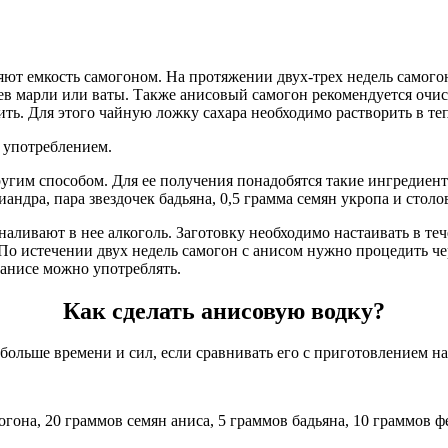
яют емкость самогоном. На протяжении двух-трех недель самого
ев марли или ваты. Также анисовый самогон рекомендуется очи
ть. Для этого чайную ложку сахара необходимо растворить в теп
 употреблением.
им способом. Для ее получения понадобятся такие ингредиенты,
андра, пара звездочек бадьяна, 0,5 грамма семян укропа и столо
наливают в нее алкоголь. Заготовку необходимо настаивать в теч
По истечении двух недель самогон с анисом нужно процедить чер
а анисе можно употреблять.
Как сделать анисовую водку?
ольше времени и сил, если сравнивать его с приготовлением на
огона, 20 граммов семян аниса, 5 граммов бадьяна, 10 граммов ф