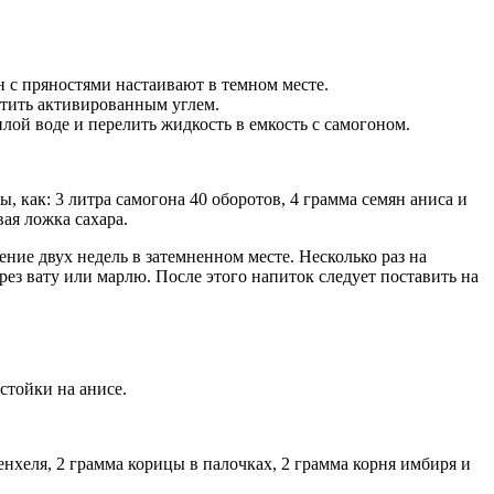
н с пряностями настаивают в темном месте.
стить активированным углем.
лой воде и перелить жидкость в емкость с самогоном.
 как: 3 литра самогона 40 оборотов, 4 грамма семян аниса и
вая ложка сахара.
ение двух недель в затемненном месте. Несколько раз на
ез вату или марлю. После этого напиток следует поставить на
стойки на анисе.
енхеля, 2 грамма корицы в палочках, 2 грамма корня имбиря и