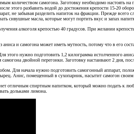
димым количеством самогона. Заготовку необходимо настоять на 
осле этого разбавить водой до достижения крепости 15-20 оборо
рат, не забывая разделить напиток на фракции. Прежде всего сле
ать сивушные масла, которые могут портить вкус и запах напит
лучения алкоголя крепостью 40 градусов. При желании крепость
ниса и самогона может иметь мутность, потому что в его соста
ля этого нужно подготовить 1,2 килограмма истолченного аниса,
самогона двойной перегонки. Заготовку настаивают 2 дня, после
ом. Для начала нужно подготовить самогонный аппарат, положи
сырец. Анис, помещенный в сухопарник, насытит самогон своим
нет отличным спиртным напитком, который можно подать к любо
вать дольками лимона.