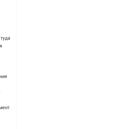
 туда
я
ения
т
мент.