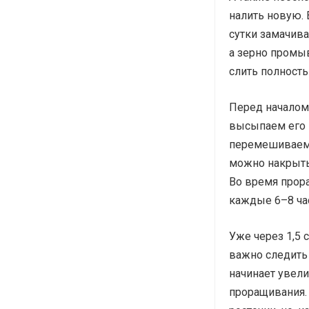
налить новую. 
сутки замачива
а зерно промы
слить полность
Перед началом
высыпаем его 
перемешиваем.
можно накрыть
Во время прора
каждые 6–8 ча
Уже через 1,5 
важно следить 
начинает увели
проращивания.