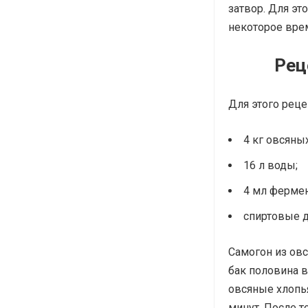
затвор. Для эт
некоторое врем
Рец
Для этого реце
4 кг овсяны
16 л воды;
4 мл фермен
спиртовые д
Самогон из овс
бак половина в
овсяные хлопь
минут. После т