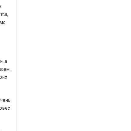
а
тся,
имо
, а
ваем.
ерно
очень
 овес