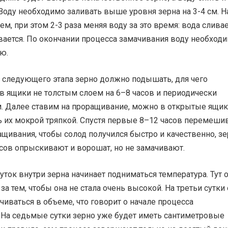
Воду необходимо заливать выше уровня зерна на 3-4 см. Н
ем, при этом 2-3 раза меняя воду за это время: вода сливае
вается. По окончании процесса замачивания воду необход
ю.
 следующего этапа зерно должно подышать, для чего
в ящики не толстым слоем на 6–8 часов и периодически
 Далее ставим на проращивание, можно в открытые ящики
 их мокрой тряпкой. Спустя первые 8–12 часов перемеши
щивания, чтобы солод получился быстро и качественно, з
сов опрыскивают и ворошат, но не замачивают.
суток внутри зерна начинает подниматься температура. Тут 
за тем, чтобы она не стала очень высокой. На третьи сутки
чиваться в объеме, что говорит о начале процесса
 На седьмые сутки зерно уже будет иметь сантиметровые