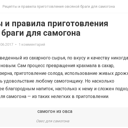
Рецепты и правила приготовления овсяной браги для самогона
 и правила приготовления
 браги для самогона
.06.2017
•
1 комментарий
веденный из сахарного сырья, по вкусу и качеству никогда
рновым. Сам процесс превращения крахмала в сахар,
зерна, приготовление солода, использование живых дро
ть удовольствие любому самогонщику. Но насколько
ее благородным напиток, настолько к нему и сложен подхо
для самогона — из таких нелегких в приготовлении.
Овес для самогона