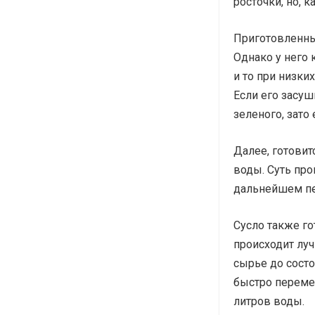
росточки, но, 
Приготовленны
Однако у него 
и то при низки
Если его засуш
зеленого, зато
Далее, готовит
воды. Суть про
дальнейшем пе
Сусло также го
происходит лу
сырье до состо
быстро переме
литров воды.