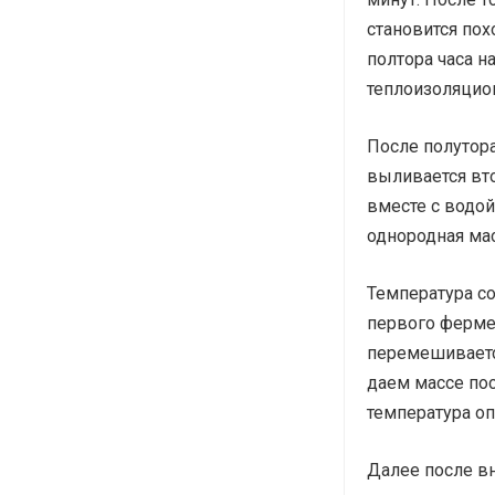
становится пох
полтора часа н
теплоизоляцио
После полутора
выливается вто
вместе с водой
однородная мас
Температура со
первого ферме
перемешиваетс
даем массе пос
температура оп
Далее после в