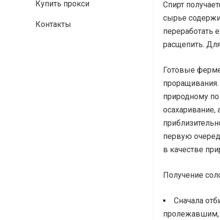
Купить прокси
Спирт получае
сырье содержит
Контакты
переработать е
расщепить. Дл
Готовые ферме
проращивания. 
природному по 
осахаривание, 
приблизительно
первую очередь
в качестве пр
Получение соло
Сначала отб
пролежавшим, 