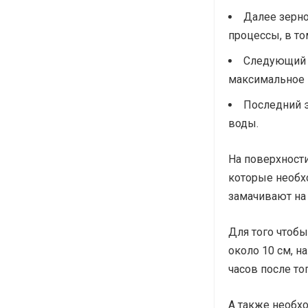
Далее зерно
процессы, в то
Следующий э
максимальное 
Последний э
воды.
На поверхност
которые необх
замачивают на 
Для того чтобы
около 10 см, н
часов после то
А также необхо