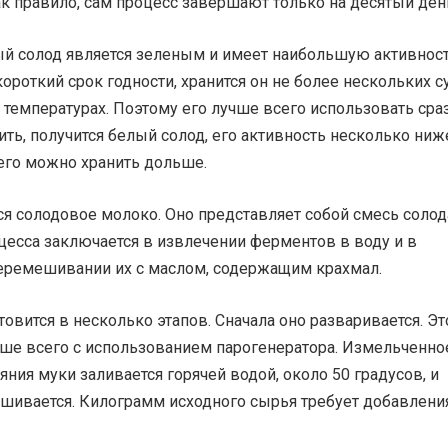
как правило, сам процесс завершают только на десятый ден
й солод является зеленым и имеет наибольшую активност
короткий срок годности, хранится он не более нескольких с
х температурах. Поэтому его лучше всего использовать сраз
ить, получится белый солод, его активность несколько ниж
 его можно хранить дольше.
ся солодовое молоко. Оно представляет собой смесь солод
цесса заключается в извлечении ферментов в воду и в
ремешивании их с маслом, содержащим крахмал.
товится в несколько этапов. Сначала оно разваривается. Эт
чше всего с использованием парогенератора. Измельченно
яния муки заливается горячей водой, около 50 градусов, и
шивается. Килограмм исходного сырья требует добавлени