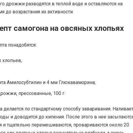
ого дрожжи разводятся в теплой воде и оставляются на
я до возрастания их активности.
епт самогона на овсяных хлопьях
пта понадобятся:
х хлопьев;
та Амилосубтилин и 4 мм Глюкаваморина;
рожжи, прессованные, 100 г.
а делается по стандартному способу заваривания. Наливает
оды и доводится до кипения. После этого в нее засыпаютс
я и тщательно перемешиваются, провариваются около 20
ого как овсяные хлопья окончательно разбухли, а смесь