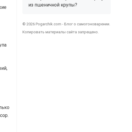
из пшеничной крупы?
кие
© 2026 Pogarchik.com - Блог о самогоноварении.
Копировать материалы сайта запрещено.
упа
рий,
лько
сор.