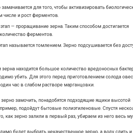
 замачивается для того, чтобы активизировать биологичес
м числе и рост ферментов.
тап — проращивание зерна. Таким способом достигается
количество ферментов.
тап называется томлением. Зерно подсушивается без дост
и зерна находится большое количество вредоносных бакте
одимо убить. Для этого перед приготовлением солода овес
один час в слабом растворе марганцовки.
 зерно замочить, понадобятся подходящие ящики высотой
апример, подойдут бытовые полиэтиленовые. Спустя неско
го, как зерно залили в первый раз, убираем из него весь му
димо будет выбрать некачественное зерно, а воду слить и