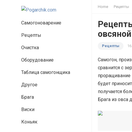
Home
Рецепты
Рецепты
Самогоноварение
овсяной
Рецепты
Рецепты
16
Очистка
Самогон, произ
Оборудование
сравнится с зе
Таблица самогонщика
проращивание 
будет приноси
Другое
получается бол
Брага
Брага из овса 
Виски
Коньяк