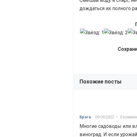
Смешав воду и спирт, н
дождаться их полного р
Сохрани
Похожие посты
Брага
09.09.2022
•
0 комме
Многие садоводы или в
виноград. И если урожай