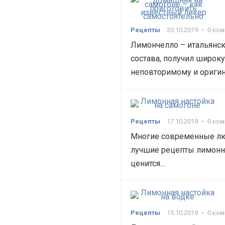
Рецепты
20.10.2019
•
0 ко
Лимончелло – итальянски
состава, получил широк
неповторимому и ориги
Рецепты
17.10.2019
•
0 ко
Многие современные лю
лучшие рецепты лимонной
ценится…
Рецепты
15.10.2019
•
0 ко