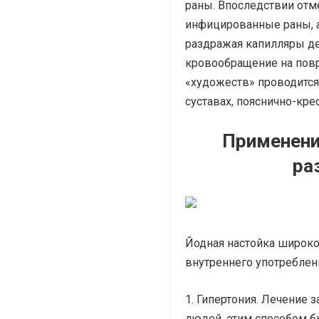
раны. Впоследствии отм
инфицированные раны, а 
раздражая капилляры де
кровообращение на пов
«художеств» проводится 
суставах, пояснично-крес
Применени
ра
Йодная настойка широко 
внутреннего употреблен
Гипертония. Лечение 
людей, этим способом бы