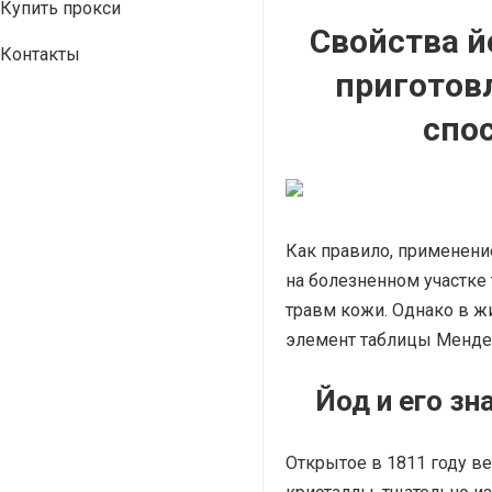
Купить прокси
Свойства й
Контакты
приготов
спо
Как правило, применени
на болезненном участке
травм кожи. Однако в жи
элемент таблицы Мендел
Йод и его зн
Открытое в 1811 году в