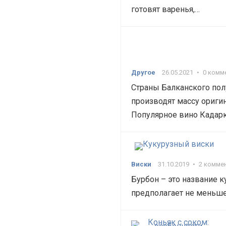
готовят варенья,…
Другое
26.05.2021
•
0 комм
Страны Балканского пол
производят массу ориги
Популярное вино Кадарк
Виски
31.10.2019
•
2 комме
Бурбон – это название 
предполагает не меньше