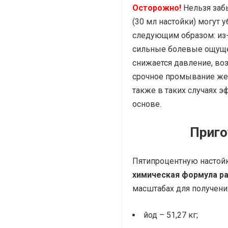
Осторожно!
Нельзя забы
(30 мл настойки) могут 
следующим образом: из-
сильные болевые ощущен
снижается давление, воз
срочное промывание жел
также в таких случаях 
основе.
Приго
Пятипроцентную настойк
химическая формула ра
масштабах для получения
йод – 51,27 кг;