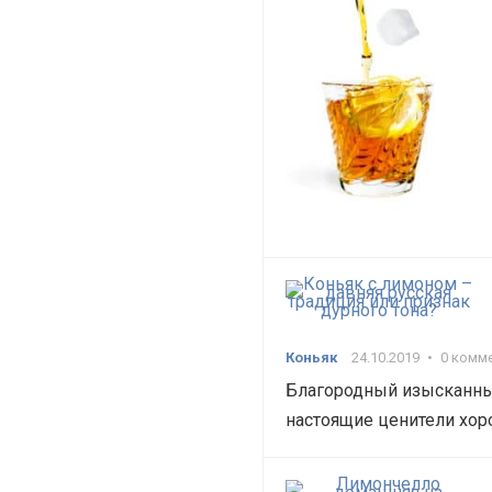
Коньяк
24.10.2019
•
0 комм
Благородный изысканный
настоящие ценители хор