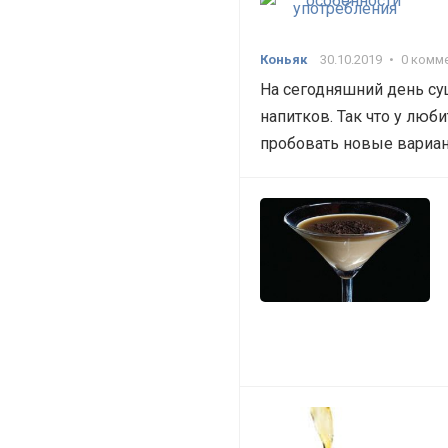
Коньяк
30.10.2019
•
0 комм
На сегодняшний день су
напитков. Так что у люб
пробовать новые вариан