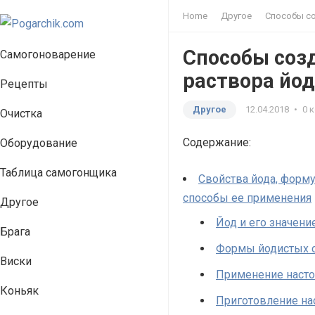
Home
Другое
Способы со
Способы соз
Самогоноварение
раствора йод
Рецепты
Другое
12.04.2018
•
0 
Очистка
Содержание:
Оборудование
Таблица самогонщика
Свойства йода, форму
способы ее применения
Другое
Йод и его значени
Брага
Формы йодистых с
Виски
Применение насто
Коньяк
Приготовление на