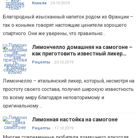
Коньяк
24.10.2019
Благородный изысканный напиток родом из Франции –
так о коньяке говорят настоящие ценители хорошего
спиртного. Они же уверены, что правильно…
Лимончелло домашняя на самогоне –
как приготовить известный ликер
самостоятельно?
Рецепты
20.10.2019
Лимончелло – итальянский ликер, который, несмотря на
простоту своего состава, получил широкую известность
по всему миру благодаря неповторимому и
оригинальному…
Лимонная настойка на самогоне
Рецепты
17.10.2019
Многие современные любители домашнего алкоголя