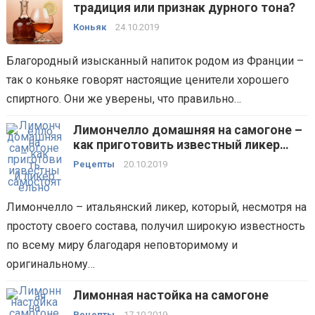
традиция или признак дурного тона?
Коньяк
24.10.2019
Благородный изысканный напиток родом из Франции –
так о коньяке говорят настоящие ценители хорошего
спиртного. Они же уверены, что правильно…
Лимончелло домашняя на самогоне –
как приготовить известный ликер
самостоятельно?
Рецепты
20.10.2019
Лимончелло – итальянский ликер, который, несмотря на
простоту своего состава, получил широкую известность
по всему миру благодаря неповторимому и
оригинальному…
Лимонная настойка на самогоне
Рецепты
17.10.2019