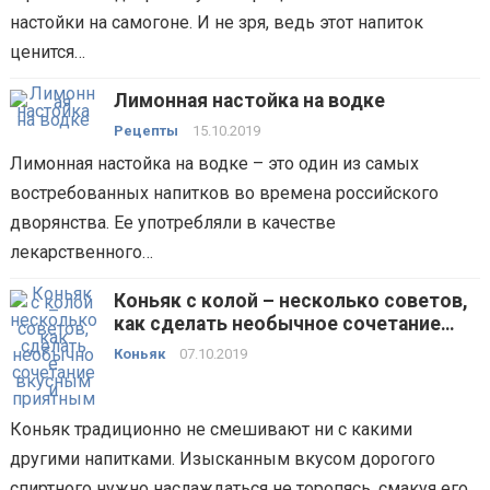
настойки на самогоне. И не зря, ведь этот напиток
ценится…
Лимонная настойка на водке
Рецепты
15.10.2019
Лимонная настойка на водке – это один из самых
востребованных напитков во времена российского
дворянства. Ее употребляли в качестве
лекарственного…
Коньяк с колой – несколько советов,
как сделать необычное сочетание
вкусным и приятным
Коньяк
07.10.2019
Коньяк традиционно не смешивают ни с какими
другими напитками. Изысканным вкусом дорогого
спиртного нужно наслаждаться не торопясь, смакуя его