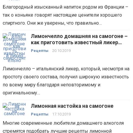
Благородный изысканный напиток родом из Франции –
так о коньяке говорят настоящие ценители хорошего
спиртного. Они же уверены, что правильно…
Лимончелло домашняя на самогоне –
как приготовить известный ликер
самостоятельно?
Рецепты
20.10.2019
Лимончелло – итальянский ликер, который, несмотря на
простоту своего состава, получил широкую известность
по всему миру благодаря неповторимому и
оригинальному…
Лимонная настойка на самогоне
Рецепты
17.10.2019
Многие современные любители домашнего алкоголя
стремятся подобрать лучшие рецепты лимонной