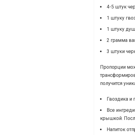
4-5 штук че
1 штуку гво
1 штуку душ
2 грамма ва
3 штуки чер
Пропорции мож
трансформиров
получится уник
Гвоздика и 
Все ингреди
крышкой. Посл
Напиток отп