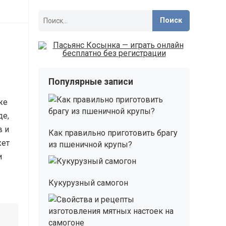
Найти:
Популярные записи
же
де,
в и
Как правильно приготовить брагу
жет
из пшеничной крупы?
и
Кукурузный самогон