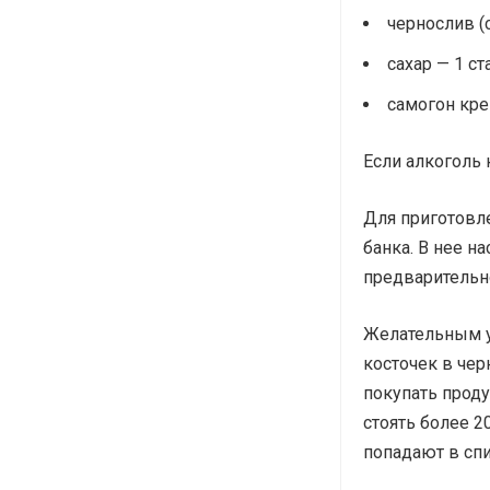
чернослив (
сахар — 1 ст
самогон кре
Если алкоголь 
Для приготовле
банка. В нее н
предварительн
Желательным у
косточек в че
покупать проду
стоять более 2
попадают в спи