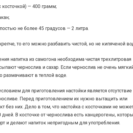
с косточкой) — 400 грамм;
акан;
постью не более 45 градусов — 2 литра.
крепче, то его можно разбавить чистой, но не кипяченой во
ния напитка из самогона необходима чистая трехлитровая
асыпают чернослив и сахар. Если чернослив не очень мягкий
о размачивают в теплой воде.
словием для приготовления настойки является отсутствие
рносливе. Перед приготовлением их нужно вытащить или
кт без них. Дело в том, что настойка с косточками не може
0 дней. В косточке от чернослива есть канцерогены, котор
рт и делают напиток непригодным для употребления.