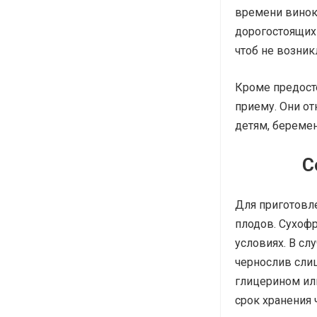
времени виноку
дорогостоящих 
чтоб не возник
Кроме предосте
приему. Они от
детям, берем
С
Для приготовл
плодов. Сухоф
условиях. В сл
чернослив слиш
глицерином или
срок хранения 