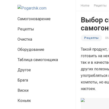
Home
Рецепты
Выбор с
Самогоноварение
самогон
Рецепты
Рецепты
06
Очистка
Такой продукт,
Оборудование
готовить на не
Таблица самогонщика
так и в качест
других полезн
Другое
употребляться
Брага
компоты, но е
настоек.
Виски
Коньяк