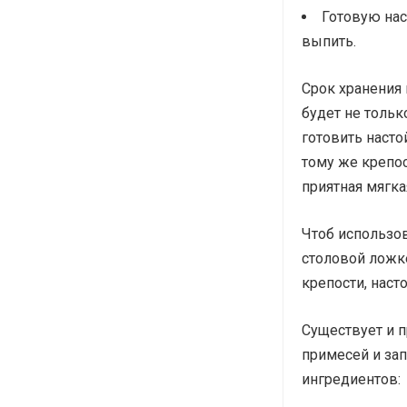
Готовую нас
выпить.
Срок хранения
будет не тольк
готовить насто
тому же крепос
приятная мягка
Чтоб использов
столовой ложке
крепости, наст
Существует и п
примесей и за
ингредиентов: