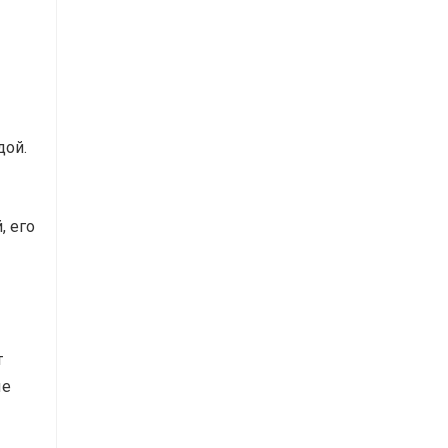
дой.
, его
т
ые