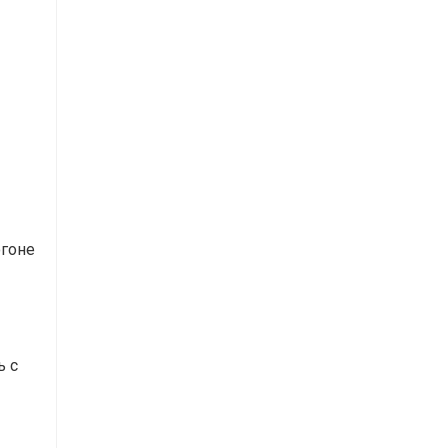
огоне
ь с