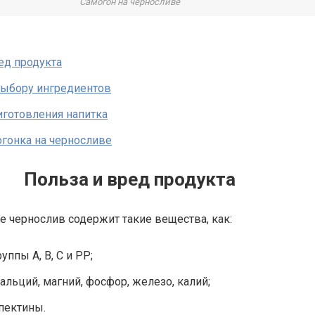
Самогон на черносливе
ед продукта
выбору ингредиентов
готовления напитка
огонка на черносливе
Польза и вред продукта
е чернослив содержит такие вещества, как:
ппы A, B, C и PP;
альций, магний, фосфор, железо, калий;
 пектины.