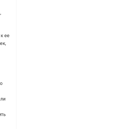
,
 к ее
ек,
во
сли
ить