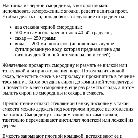
Настойка из черной смородины, в которой можно
использовать замороженные ягодки, рецепт напитка прост.
Чтобы сделать его, понадобятся следующие ингредиенты:
два стакана черной смородины;
500 мл самогона крепостью в 40–45 градусов;
сахар — 250 грамм;
вода — 200 миллилитров (использовать лучше
бутилированную воду, которая предназначена для
питания детей, в ней нет минералов и солей).
Желательно проварить смородину и размять ее вилкой или
толкушкой для приготовления пюре. Потом залить водой
сахар, поместить смесь в кастрюльку и прокипятить в течение
трех минут. Затем остудить сироп до комнатной температуры
и поместить в него смородину, еще раз размять ягоды, а потом
вылить сироп из смородины и сахара в емкость.
Предпочтение отдают стеклянной банке, поскольку в такой
емкости можно держать под контролем процесс изготовления
настойки. Смородину с сахаром заливают самогонкой,
тщательно перемешивают дистиллят лопаткой или ложкой из
дерева.
Емкость закрывают плотной крышкой, встряхивают ее и