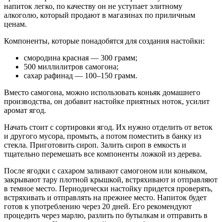
напиток легко, по качеству он не уступает элитному
алкоголю, который продают в магазинах по приличным
ценам.
Компоненты, которые понадобятся для создания настойки:
смородина красная — 300 грамм;
500 миллилитров самогона;
сахар рафинад — 100–150 грамм.
Вместо самогона, можно использовать коньяк домашнего
производства, он добавит настойке приятных ноток, усилит
аромат ягод.
Начать стоит с сортировки ягод. Их нужно отделить от веток
и другого мусора, промыть, а потом поместить в банку из
стекла. Приготовить сироп. Залить сироп в емкость и
тщательно перемешать все компоненты ложкой из дерева.
После ягодки с сахаром заливают самогоном или коньяком,
закрывают тару плотной крышкой, встряхивают и отправляют
в темное место. Периодически настойку придется проверять,
встряхивать и отправлять на прежнее место. Напиток будет
готов к употреблению через 20 дней. Его рекомендуют
процедить через марлю, разлить по бутылкам и отправить в