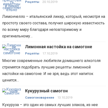
самостоятельно?
Рецепты
20.10.2019
Лимончелло – итальянский ликер, который, несмотря на
простоту своего состава, получил широкую известность
по всему миру благодаря неповторимому и
оригинальному…
Лимонная настойка на самогоне
Рецепты
17.10.2019
Многие современные любители домашнего алкоголя
стремятся подобрать лучшие рецепты лимонной
настойки на самогоне. И не зря, ведь этот напиток
ценится…
Кукурузный самогон
Самогоноварение
13.10.2019
Кукуруза – это один из самых лучших злаков, из нее