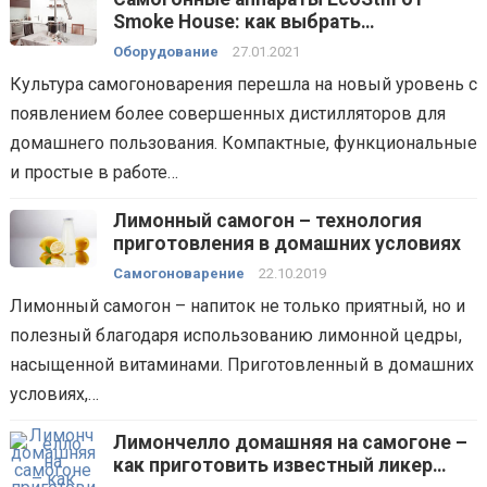
Smoke Housе: как выбрать
дистиллятор для домашнего
Оборудование
27.01.2021
пользования
Культура самогоноварения перешла на новый уровень с
появлением более совершенных дистилляторов для
домашнего пользования. Компактные, функциональные
и простые в работе…
Лимонный самогон – технология
приготовления в домашних условиях
Самогоноварение
22.10.2019
Лимонный самогон – напиток не только приятный, но и
полезный благодаря использованию лимонной цедры,
насыщенной витаминами. Приготовленный в домашних
условиях,…
Лимончелло домашняя на самогоне –
как приготовить известный ликер