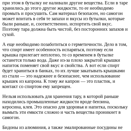
при этом в бутылку не наливали другие вещества. Если в таре
хранились до этого другие жидкости, то ее необходимо
промыть и просушить. Сам материал безопасен, но самогон
может впитать в себя те запахи и вкусы из бутылки, которые
были раньше, и, соответственно, испортить свой вкус.
Поэтому тара должна быть чистой, без посторонних запахов и
сухой.
А еще необходимо позаботиться о герметичности. Дело в том,
что спирт имеет особенность испаряться, поэтому если
крышка прилегает неплотно, то со временем в бутылке
останется только вода. Даже из-за плохо закрытой крышки
напиток поменяет свой вкус и свойства. А вот если спирт
будет храниться в банках, то их лучше закатывать крышками
из стали — это надежнее и безопаснее, чем использование
крышек из капрона. К тому же капрон — это пластик, и
контакт со спиртом ему запрещен.
Нельзя использовать для хранения тару, в которой раньше
находились промышленные жидкости вроде бензина,
керосина, клея. Это опасно для здоровья и напитка, поскольку
вымыть эти емкости сложно и часть вещества проникнет в
самогон.
Бидоны из алюминия, а также эмалированные посудины не