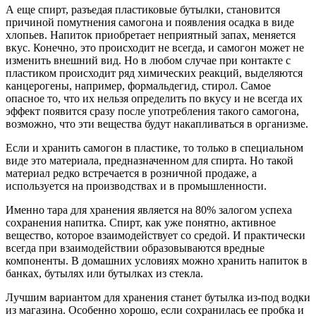
А еще спирт, разъедая пластиковые бутылки, становится
причиной помутнения самогона и появления осадка в виде
хлопьев. Напиток приобретает неприятный запах, меняется
вкус. Конечно, это происходит не всегда, и самогон может не
изменить внешний вид. Но в любом случае при контакте с
пластиком происходит ряд химических реакций, выделяются
канцерогены, например, формальдегид, стирол. Самое
опасное то, что их нельзя определить по вкусу и не всегда их
эффект появится сразу после употребления такого самогона,
возможно, что эти вещества будут накапливаться в организме.
Если и хранить самогон в пластике, то только в специальном
виде это материала, предназначенном для спирта. Но такой
материал редко встречается в розничной продаже, а
используется на производствах и в промышленности.
Именно тара для хранения является на 80% залогом успеха
сохранения напитка. Спирт, как уже понятно, активное
вещество, которое взаимодействует со средой. И практически
всегда при взаимодействии образовываются вредные
компоненты. В домашних условиях можно хранить напиток в
банках, бутылях или бутылках из стекла.
Лучшим вариантом для хранения станет бутылка из-под водки
из магазина. Особенно хорошо, если сохранилась ее пробка и