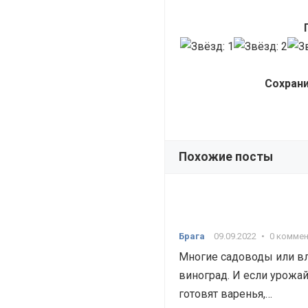
Сохрани
Похожие посты
Брага
09.09.2022
•
0 комме
Многие садоводы или в
виноград. И если урожай
готовят варенья,…