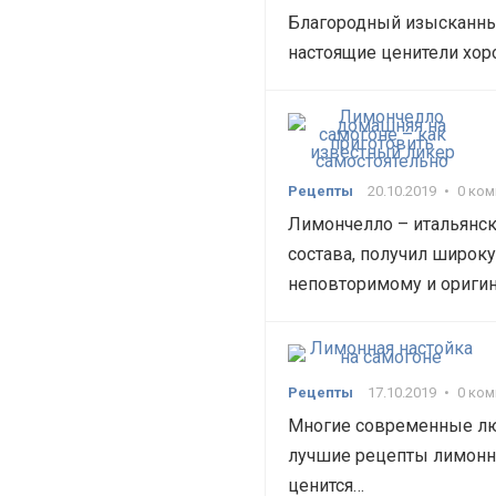
Благородный изысканный
настоящие ценители хор
Рецепты
20.10.2019
•
0 ко
Лимончелло – итальянски
состава, получил широк
неповторимому и ориги
Рецепты
17.10.2019
•
0 ко
Многие современные лю
лучшие рецепты лимонной
ценится…