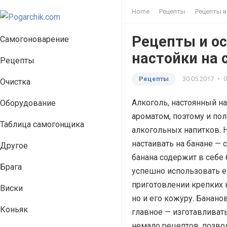
Home
Рецепты
Рецепты и
Рецепты и о
Самогоноварение
настойки на 
Рецепты
Рецепты
30.05.2017
•
Очистка
Алкоголь, настоянный на
Оборудование
ароматом, поэтому и по
Таблица самогонщика
алкогольных напитков. 
настаивать на банане — 
Другое
банана содержит в себе 
Брага
успешно использовать е
приготовлении крепких 
Виски
но и его кожуру. Банано
Коньяк
главное — изготавливать
немало рецептов, позво