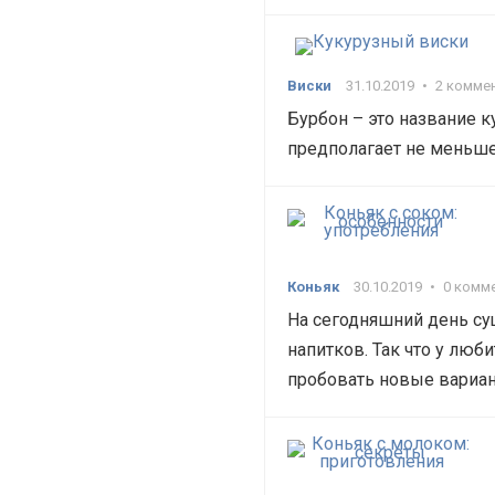
Виски
31.10.2019
•
2 комме
Бурбон – это название 
предполагает не меньше
Коньяк
30.10.2019
•
0 комм
На сегодняшний день су
напитков. Так что у люб
пробовать новые вариан