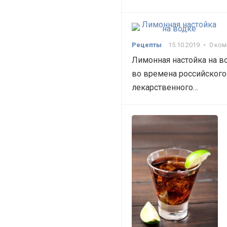
Рецепты
15.10.2019
•
0 ко
Лимонная настойка на в
во времена российского 
лекарственного…