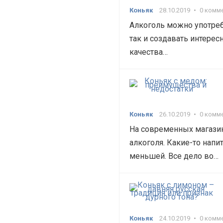
Коньяк
28.10.2019
•
0 комм
Алкоголь можно употребл
так и создавать интере
качества…
Коньяк
26.10.2019
•
0 комм
На современных магази
алкоголя. Какие-то напи
меньшей. Все дело во…
Коньяк
24.10.2019
•
0 комм