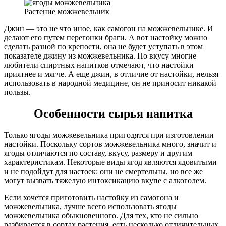
Растение можжевельник
Джин — это не что иное, как самогон на можжевельнике. И
делают его путем перегонки браги. А вот настойку можно
сделать разной по крепости, она не будет уступать в этом
показателе джину из можжевельника. По вкусу многие
любители спиртных напитков отмечают, что настойки
приятнее и мягче. А еще джин, в отличие от настойки, нельзя
использовать в народной медицине, он не приносит никакой
пользы.
Особенности сырья напитка
Только ягоды можжевельника пригодятся при изготовлении
настойки. Поскольку сортов можжевельника много, значит и
ягоды отличаются по составу, вкусу, размеру и другим
характеристикам. Некоторые виды ягод являются ядовитыми
и не подойдут для настоек: они не смертельны, но все же
могут вызвать тяжелую интоксикацию вкупе с алкоголем.
Если хочется приготовить настойку из самогона и
можжевельника, лучше всего использовать ягоды
можжевельника обыкновенного. Для тех, кто не сильно
разбирается в сортах растения, есть несколько отличительных