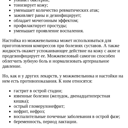
тонизирует кожу;
уменьшает количество ревматических атак;
заживляет раны и дезинфицирует;
обладает мочегонным эффектом;
профилактирует простуды;
уменьшает проявление воспаления.
Настойка из можжевельника может использоваться для
приготовления компрессов при болезнях суставов. А также
жидкость окажет успокаивающее действие на кожу с акне и
продезинфицирует ее. Можжевеловый самогон способен
облегчить зубную боль и нормализовать артериальное
давление.
Но, как и у других лекарств, у можжевельника и настойки на
нем есть противопоказания. К ним относятся:
гастрит в острой стадии;
язвенные болезни (желудок, двенадцатиперстная
кишка);
острый гломерулонефрит;
нефрит, нефроз;
воспалительные почечные заболевания в острой фазе;
беременность, период лактации.