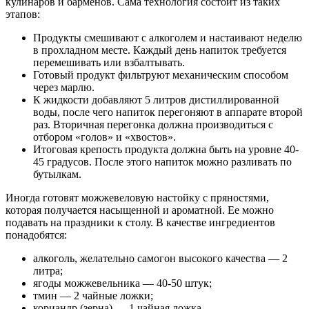
кулинаров и барменов. Сама технология состоит из таких
этапов:
Продукты смешивают с алкоголем и настаивают неделю
в прохладном месте. Каждый день напиток требуется
перемешивать или взбалтывать.
Готовый продукт фильтруют механическим способом
через марлю.
К жидкости добавляют 5 литров дистиллированной
воды, после чего напиток перегоняют в аппарате второй
раз. Вторичная перегонка должна производиться с
отбором «голов» и «хвостов».
Итоговая крепость продукта должна быть на уровне 40-
45 градусов. После этого напиток можно разливать по
бутылкам.
Иногда готовят можжевеловую настойку с пряностями,
которая получается насыщенной и ароматной. Ее можно
подавать на праздники к столу. В качестве ингредиентов
понадобятся:
алкоголь, желательно самогон высокого качества — 2
литра;
ягоды можжевельника — 40-50 штук;
тмин — 2 чайные ложки;
кориандр (зерна) — 1 чайная ложка.