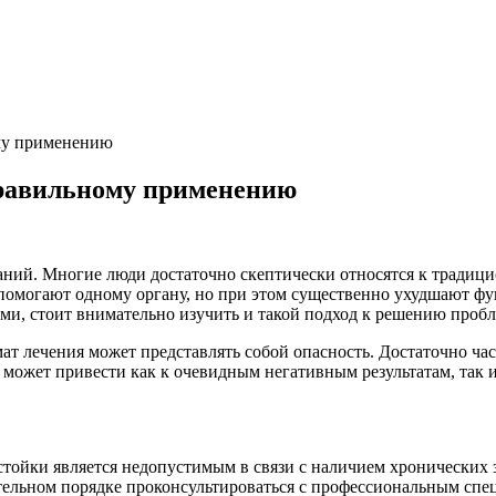
ому применению
правильному применению
ний. Многие люди достаточно скептически относятся к традицио
 помогают одному органу, но при этом существенно ухудшают ф
ми, стоит внимательно изучить и такой подход к решению проб
ат лечения может представлять собой опасность. Достаточно час
может привести как к очевидным негативным результатам, так и
астойки является недопустимым в связи с наличием хронических
ательном порядке проконсультироваться с профессиональным сп