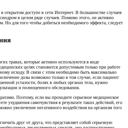
 в открытом доступе в сети Интернет. В большинстве случаев
индром в целом ряде случаев. Помимо этого, он активно
м. Но для того чтобы добиться необходимого эффекта, следует
ения
ногих травах, которые активно используются в виде
едицинских целях становится допустимым только при работе
ному исходу. В связи с этим необходимо быть максимально
величение дозы возможно только в том случае, если пациент
шенной усталости, болях в любых органах тела, нужно
сультации и полноценного обследования.
ратами. Поэтому, если вы проходите серьезное медицинское
ете ухудшения самочувствия в результате таких действий, его
ожно увеличение негативного воздействия на организм того
ичить друг от друга, что представляет собой серьезную
 необходимых лекарственных средств, оно распространено