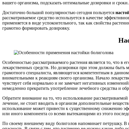
вашего организма, подсказать оптимальные дозировки и сроки.
Достаточно большой популярностью сегодня пользуется
насто
рассматриваемое средство используется в качестве эффективн
применяется в виде успокоительного, так как свойства растен
грамотно формировать дозировку.
Нас
Особенностью рассматриваемого растения является то, что в его
лекарственных средств. Но дозировки при этом должны быть 
грамотного специалиста, являющегося компетентным в данном 
внимательными к реакциям своего организма. Начало лекарстве
чувствует себя нормально и не замечает негативных изменений
немедленно прекратить употребление лечебного средства и об
Обратите внимание на то, что использование рассматриваемой 
лечение, не стоит вводить в организм дополнительные вещества
использование может привести к существенному снижению эфф
или иного компонента со всеми вытекающими из этого послед
По своему внешнему виду болиголов напоминает петрушку. В пе
опасность. В связи с тем, что растению не нужны какие-либо 