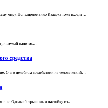
всему миру. Популярное вино Кадарка тоже входит…
сматриваемый напиток…
ого средства
гие. О его целебном воздействии на человеческий…
а
дицине. Однако боярышник и настойку из…