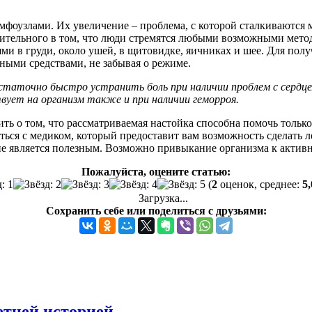
фоузлами. Их увеличение – проблема, с которой сталкиваются 
ительного в том, что люди стремятся любыми возможными метод
 в груди, около ушей, в щитовидке, яичниках и шее. Для получ
ными средствами, не забывая о режиме.
статочно быстро устранить боль при наличии проблем с сердц
вует на организм также и при наличии геморроя.
ь о том, что рассматриваемая настойка способна помочь только 
ться с медиком, который предоставит вам возможность сделать 
 не является полезным. Возможно привыкание организма к актив
Пожалуйста, оцените статью:
(
2
оценок, среднее:
5,
Загрузка...
Сохранить себе или поделиться с друзьями:
етней историей