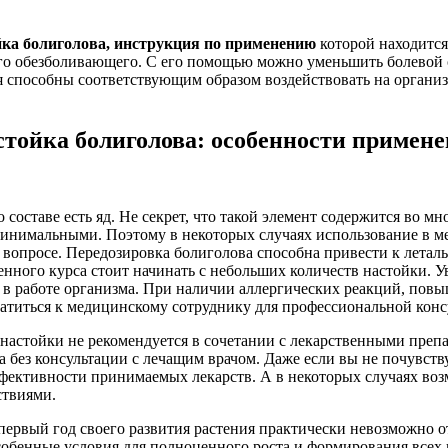
йка болиголова, инструкция по применению
которой находится
ого обезболивающего. С его помощью можно уменьшить болевой с
ия способны соответствующим образом воздействовать на организ
тойка болиголова: особенности примен
 составе есть яд. Не секрет, что такой элемент содержится во м
минимальными. Поэтому в некоторых случаях использование в м
вопросе. Передозировка болиголова способна привести к леталь
нного курса стоит начинать с небольших количеств настойки. У
 в работе организма. При наличии аллергических реакций, повы
ратиться к медицинскому сотруднику для профессиональной кон
настойки не рекомендуется в сочетании с лекарственными препа
 без консультации с лечащим врачом. Даже если вы не почувству
ективности принимаемых лекарств. А в некоторых случаях возм
ствиями.
рвый год своего развития растения практически невозможно отл
особенные условия для полноценного роста и формирования всех