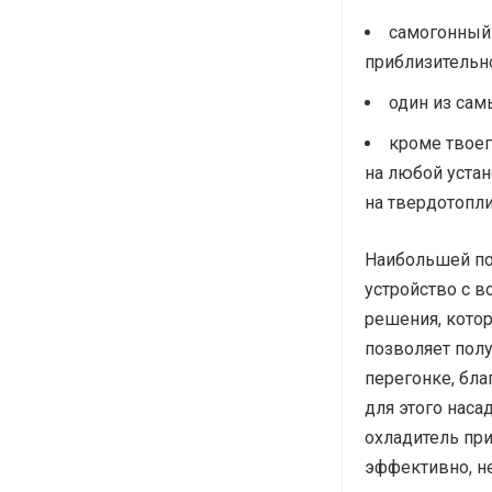
самогонный 
приблизительно
один из сам
кроме твоег
на любой устан
на твердотопли
Наибольшей поп
устройство с 
решения, кото
позволяет полу
перегонке, бла
для этого наса
охладитель пр
эффективно, не