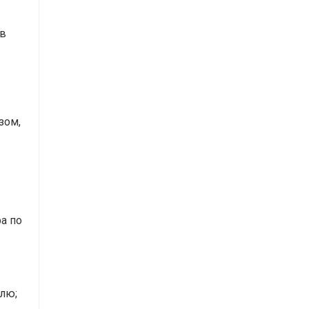
 в
зом,
а по
лю;