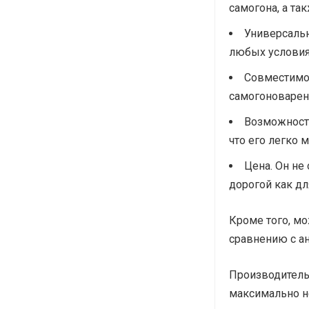
самогона, а та
Универсальн
любых условиях
Совместимо
самогоноварен
Возможность
что его легко 
Цена. Он не
дорогой как дл
Кроме того, м
сравнению с а
Производитель
максимально н