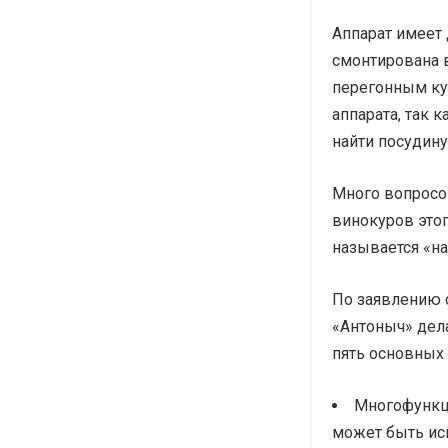
Аппарат имеет
смонтирована в
перегонным куб
аппарата, так 
найти посудину
Много вопросо
винокуров этог
называется «н
По заявлению о
«Антоныч» дела
пять основных 
Многофункци
может быть ис