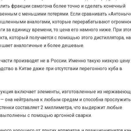
лить фракции самогона более точно и сделать конечный
твенным с меньшими потерями. Если сравнивать «Антоныч»
шленными аналогами, которые перерабатывают огромно
ги за единицу времени, то цена его намного ниже. При это
кта, который получается с помощью этого дистиллятора, на
ышает аналогичные и более дешевые.
части производят не в России. Именно такую низкую цену
дство в Китае даже при отсутствии перегонного куба в
рукция включает элементы, изготовленные из нержавеющ
 — она нейтральна к любым средам и способна прослужить
 стенки составляет 2 миллиметра, что выдержит любые
 выполнены с помощью аргонной сварки.
ного хорошего от других аппаратов и позиционируется ка