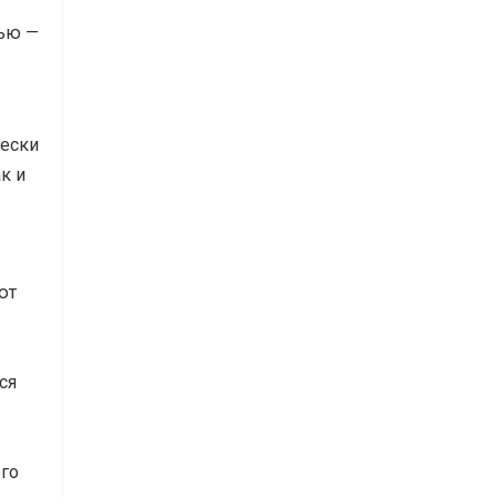
тью —
чески
к и
ют
ся
ого