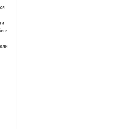
ся
ти
обые
тали