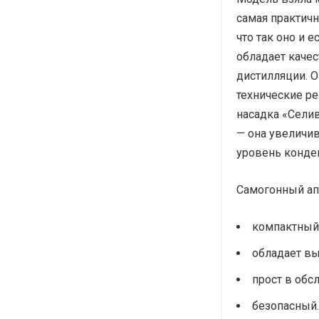
самая практичн
что так оно и 
обладает каче
дистилляции. О
технические ре
насадка «Сели
— она увеличи
уровень конде
Самогонный ап
компактный
обладает вы
прост в обс
безопасный.