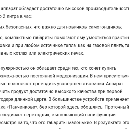
аппарат обладает достаточно высокой производительнос
 2 литра в час;
ых безопасных, что важно для новичков-самогонщиков;
о, компактные габариты помогают ему уместиться практи
овке и при любом источнике тепла: как на газовой плите, та
вных котлах или электрических печах.
улярностью он обладает среди тех, кто хочет купить
возможностью постоянной модернизации. В нем присутству
рые позволяют проводить усовершенствования. Аппарат
чить продукт достаточно высокого качества при первой
годаря длинной царге. В большинстве устройств применяет
дка «Панченкова», без которой здесь обошлись. Проточный
исоединяет переходник, выполняющий свои функции
смотря на то, что его габариты маленькие. В результате эт