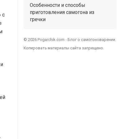
Особенности и способы
приготовления самогона из
 с
гречки
е
м
© 2026 Pogarchik.com - Блог о самогоноварении.
Копировать материалы сайта запрещено.
 и
ей
к