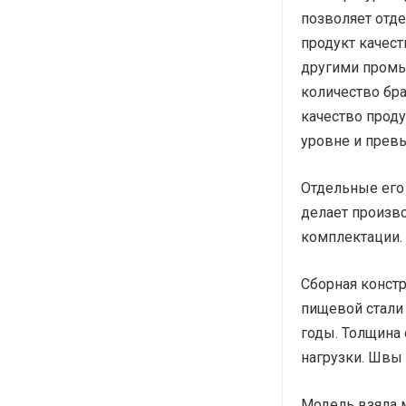
позволяет отде
продукт качес
другими промы
количество бра
качество проду
уровне и прев
Отдельные его 
делает произво
комплектации.
Сборная конст
пищевой стали
годы. Толщина
нагрузки. Швы
Модель взяла м