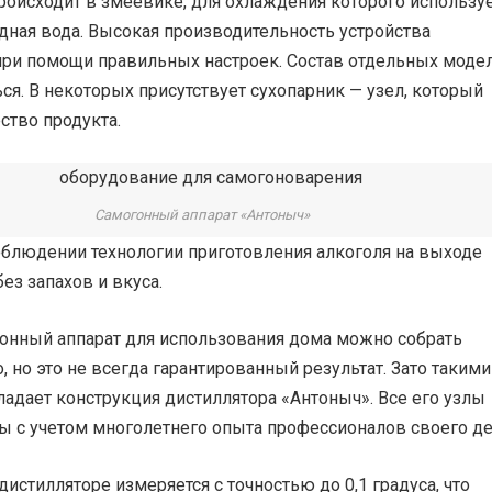
роисходит в змеевике, для охлаждения которого использу
дная вода. Высокая производительность устройства
 при помощи правильных настроек. Состав отдельных моде
ся. В некоторых присутствует сухопарник — узел, который
ство продукта.
Самогонный аппарат «Антоныч»
облюдении технологии приготовления алкоголя на выходе
без запахов и вкуса.
гонный аппарат для использования дома можно собрать
, но это не всегда гарантированный результат. Зато такими
адает конструкция дистиллятора «Антоныч». Все его узлы
ы с учетом многолетнего опыта профессионалов своего де
дистилляторе измеряется с точностью до 0,1 градуса, что